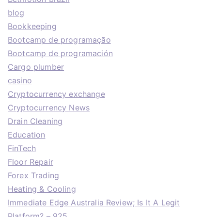
blog
Bookkeeping
Bootcamp de programação
Bootcamp de programación
Cargo plumber
casino
Cryptocurrency exchange
Cryptocurrency News
Drain Cleaning
Education
FinTech
Floor Repair
Forex Trading
Heating & Cooling
Immediate Edge Australia Review; Is It A Legit
Platform? – 925