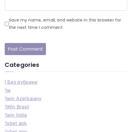
Save my name, email, and website in this browser for
the next time I comment.
Categories
! Без рубрики
1w
1win Azerbajany
1Win Brasil
1win India
1xbet apk
1xbet app