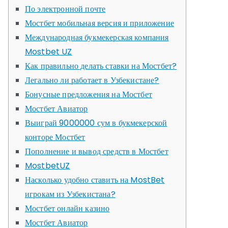
По электронной почте
в
Мостбет мобильная версия и приложение
Узбекистане
Международная букмекерская компания
Mostbet UZ
Как правильно делать ставки на Мостбет?
Легально ли работает в Узбекистане?
Бонусные предложения на Мостбет
Мостбет Авиатор
Выиграй 9000000 сум в букмекерской
конторе Мостбет
Пополнение и вывод средств в Мостбет
MostbetUZ
Насколько удобно ставить на MostBet
игрокам из Узбекистана?
Мостбет онлайн казино
Мостбет Авиатор