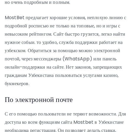
но очень подробным и полным.
MostBet предлагает хорошие условия, неплохую линию с
подробной росписью не только на топовые, но и игры с
невысоким рейтингом. Сайт быстро грузится, легко найти
нужное собыи. то удобно, служба поддержки работает на
узбекском. Обратиться за помощью можно электронной
почтой, через мессенджеры (WhatsApp) или панель
онлайн-поддержки на сайте. Нет законов, запрещающих
гражданам Узбекистана пользоваться услугами казино,
букмекеров.
По электронной почте
С его помощью пользователи не теряют возможности. Для
доступа ко всем функциям сайта Mostbet в Узбекистане
необходима регистрация. Он позволяет делать ставки,