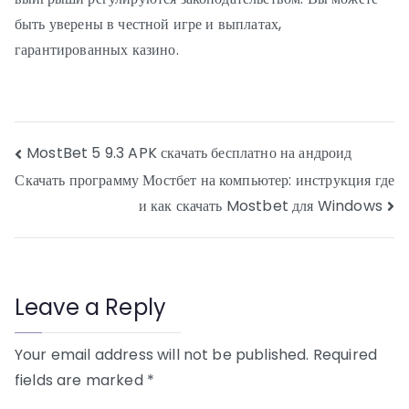
быть уверены в честной игре и выплатах,
гарантированных казино.
Post
MostBet 5 9.3 APK скачать бесплатно на андроид
Скачать программу Мостбет на компьютер: инструкция где
navigation
и как скачать Mostbet для Windows
Leave a Reply
Your email address will not be published.
Required
fields are marked
*