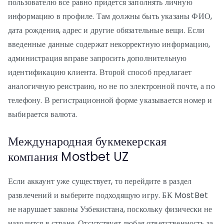
пользователю все равно придется заполнять личную
информацию в профиле. Там должны быть указаны ФИО,
дата рождения, адрес и другие обязательные вещи. Если
введенные данные содержат некорректную информацию,
администрация вправе запросить дополнительную
идентификацию клиента. Второй способ предлагает
аналогичную реистраию, но не по электронной почте, а по
телефону. В регистрационной форме указывается номер и
выбирается валюта.
Международная букмекерская
компания Mostbet UZ
Если аккаунт уже существует, то перейдите в раздел
развлечений и выберите подходящую игру. БК MostBet
не нарушает законы Узбекистана, поскольку физически не
находится в стране. Отсутствует любая ответственность за