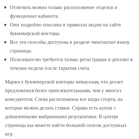
Отличить можно только расположение отделов и
функционал кабинета.
Они подробно описаны в правилах акции на сайте
букмекерской конторы.
Все эти способы доступны в разделе «контакты» внизу
страницы.
Пользователю требуется только регистрация и депозит в
течение недели после ткрытия счета.
Маржа у букмекерской конторы невысокая, что делает
предложения более привлекательными, чем у многих
конкурентов. Слева расположены все виды спорта, на
которые можно делать ставки. Справа есть купон с
добавленными выбранными результатами. В центре
страницы вы можете найти большой список доступных
игр.