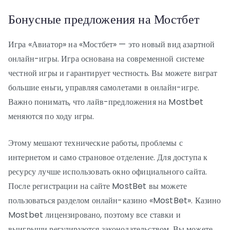
Бонусные предложения на Мостбет
Игра «Авиатор» на «Мостбет» — это новый вид азартной
онлайн-игры. Игра основана на современной системе
честной игры и гарантирует честность. Вы можете виграт
большие еньги, управляя самолетами в онлайн-игре.
Важно понимать, что лайв-предложения на Mostbet
меняются по ходу игры.
Этому мешают технические работы, проблемы с
интернетом и само страновое отделение. Для доступа к
ресурсу лучше использовать окно официального сайта.
После регистрации на сайте MostBet вы можете
пользоваться разделом онлайн-казино «MostBet». Казино
Mostbet лицензировано, поэтому все ставки и
выигрыши регулируются законодательством. Вы можете