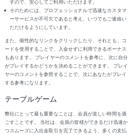
すので、安心してご利用いただけます。
そのためには、プロフェッショナルで迅速なカスタマ
ーサービスが不可欠であると考え、いつでもご連絡い
ただけるようにしています。
また、個性的なリンクをクリックしたり、それとも、コ
ードを使用することで、入金せずに利用できるボーナス
もあります。 プレイヤーのコメントを参考に、次に自分
がプレイするかどうかを決めることができます。 プレイ
ヤーのコメントを参照することで、次にあなたがプレイ
する参考になります。
テーブルゲーム
弊社にとって最も重要なことは、会員が楽しい時間を過
ごすことです。 当社は、会員の皆様ができるだけ迅速か
つスムーズに入出金取引を完了できるよう、多くの支払