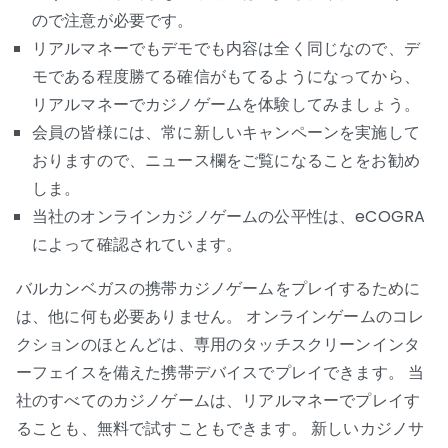
ので注意が必要です。
リアルマネーでもデモでも内容は全く同じなので、デ
モである程度勝てる確信がもてるようになってから、
リアルマネーでカジノゲームを体験してみましょう。
会員の皆様には、常に新しいキャンペーンを実施して
おりますので、ニュース欄をご覧になることをお勧め
しま。
当社のオンラインカジノゲームの公平性は、eCOGRA
によって確認されています。
バルカンベガスの携帯カジノゲームをプレイするために
は、他に何も必要ありません。 オンラインゲームのコレ
クションのほとんどは、専用のタッチスクリーンインタ
ーフェイスを備えた携帯デバイスでプレイできます。 当
社のすべてのカジノゲームは、リアルマネーでプレイす
ることも、無料で試すこともできます。 新しいカジノサ