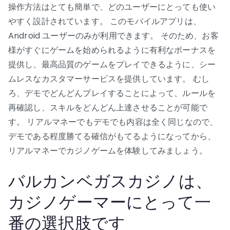
操作方法はとても簡単で、どのユーザーにとっても使い
やすく設計されています。 このモバイルアプリは、
Android ユーザーのみが利用できます。 そのため、お客
様がすぐにゲームを始められるように有利なボーナスを
提供し、最高品質のゲームをプレイできるように、シー
ムレスなカスタマーサービスを提供しています。 むし
ろ、デモでどんどんプレイすることによって、ルールを
再確認し、スキルをどんどん上達させることが可能で
す。 リアルマネーでもデモでも内容は全く同じなので、
デモである程度勝てる確信がもてるようになってから、
リアルマネーでカジノゲームを体験してみましょう。
バルカンベガスカジノは、
カジノゲーマーにとって一
番の選択肢です