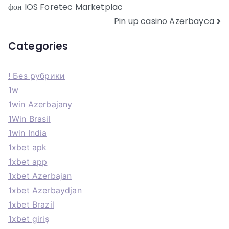
фон IOS Foretec Marketplac
navigation
Pin up casino Azərbayca
Categories
! Без рубрики
1w
1win Azerbajany
1Win Brasil
1win India
1xbet apk
1xbet app
1xbet Azerbajan
1xbet Azerbaydjan
1xbet Brazil
1xbet giriş