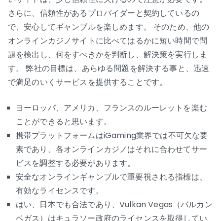
さらに、信頼性があるプロバイダーと契約しているの
で、安心してギャンブルを楽しめます。 そのため、他の
オンラインカジノサイトに比べてはるかに短い時間で問
題を検出し、何をすべきかを判断し、解決策を実行しま
す。 弊社の目標は、あらゆる問題を解決する事と、迅速
で満足のいくサービスを提供することです。
ヨーロッパ、アメリカ、フランスのルーレットを楽む
ことができると思います。
携帯プラットフォームはiGaming業界では不可欠な要
素であり、各オンラインカジノはそれに合わせてサー
ビスを調整する必要があります。
安全なオンラインギャンブルで重要視される指標は、
有効なライセンスです。
はい、日本でも合法であり、Vulkan Vegas（バルカン
ベガス）はキュラソー政府のライセンスを取得してい