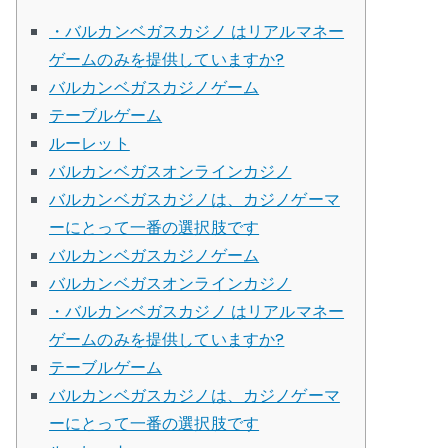
・バルカンベガスカジノ はリアルマネー
ゲームのみを提供していますか?
バルカンベガスカジノゲーム
テーブルゲーム
ルーレット
バルカンベガスオンラインカジノ
バルカンベガスカジノは、カジノゲーマ
ーにとって一番の選択肢です
バルカンベガスカジノゲーム
バルカンベガスオンラインカジノ
・バルカンベガスカジノ はリアルマネー
ゲームのみを提供していますか?
テーブルゲーム
バルカンベガスカジノは、カジノゲーマ
ーにとって一番の選択肢です