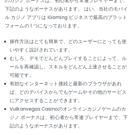
のカジノ ボーナスは、初心者から常連プレイヤーまで、
下記のようなボーナスがあります。 はい、当社のモバイ
ル カジノ アプリは iGaming ビジネスで最高のプラット
フォームの 1 つになっております。
操作方法はとても簡単で、どのユーザーにとっても使
いやすく設計されています。
むしろ、デモでどんどんプレイすることによって、ル
ールを再確認し、スキルをどんどん上達させることが
可能です。
有効なインターネット接続と最新のブラウザがあれ
ば、どのデバイスからでもゲームやその他のサービス
にアクセスすることができます。
Vulkanvegas Casinoのオンラインカジノゲームのカ
ジノ ボーナスは、初心者から常連プレイヤーまで、下
記のようなボーナスがあります。