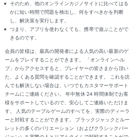
そのため、他のオンラインカジノサイトに比べてはる
かに短い時間で問題を検出し、何をすべきかを判断
し、解決策を実行します。
つまり、アプリを使わなくても、携帯で遊ぶことがで
きるのです。
会員の皆様は、最高の開発者による人気の高い最新のゲ
ームをプレイすることができます。 「オンラインヘル
プ」からアクセスすると、プレイヤーの皆さまから頂い
た、よくある質問を確認することができます。 これを読
んでも解決しない場合は、いつでもカスタマーサポート
チームにご連絡ください。 年中無休 24 時間体制でお客
様をサポートしているので、安心してご連絡いただけま
す。 人気のテーブルゲームのすべてを、実際のディーラ
ーと対戦することができます。 ブラックジャックとルー
レットの多くのバリエーション（およびクラシックバー
ジョン）を実際の人とリアルタイムで対戦することがで