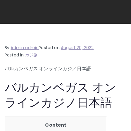
By
Admin admin
Posted on
August 20, 2022
Posted in
カジ旅
バルカンベガス オンラインカジノ日本語
バルカンベガス オン
ラインカジノ日本語
Content