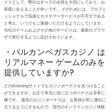
イトとして、弊社はすべての会員を大切にしており、お
客様に会えることが幸いです。 そのためには、プロフェ
ッショナルで迅速なカスタマーサービスが不可欠である
と考え、いつでもご連絡いただけるようにしています。
当社のゲームおよびその他のサービスは、最新のブラウ
ザで実行するように設計されています。
・バルカンベガスカジノ は
リアルマネー ゲームのみを
提供していますか?
どのiGamingサイトでもカジノボーナスを見つけること
ができますが、公正で本当に役に立つボーナスは非常に
稀です。 最高のカジノボーナスは、お客様が常に優位に
立てるようにするもので、現代のオンラインカジノ体験