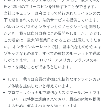
円と125回のフリースピンを獲得することができます。
当社はキュラソー政府によって発行されたライセンスの
下で運営されており、法的サービスを提供しています。
バルカンベガスのオンラインカジノセクションを開設し
たとき、我々は自分自身にこの質問をしました。 ただし
この場合は、最大30営業日かかることに注意してくださ
い。 オンラインルーレットでは、基本的なものからエキ
ゾチックなものまで、すべての種類のルーレットで運試
しができます。 ヨーロッパ、アメリカ、フランスのルー
レットを楽むことができると思います。
しかし、我々は会員の皆様に包括的なオンラインカジ
ノ体験を提供したいと考えています。
プロフェッショナルで親切なカスタマーサポートマネ
ージャーは特別に訓練されており、最高の体験を提供
するために何をすべきかを知っています。