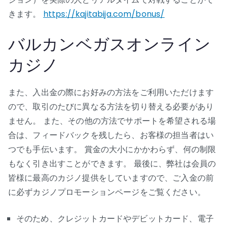
きます。
https://kajitabija.com/bonus/
バルカンベガスオンライン
カジノ
また、入出金の際にお好みの方法をご利用いただけます
ので、取引のたびに異なる方法を切り替える必要があり
ません。 また、その他の方法でサポートを希望される場
合は、フィードバックを残したら、お客様の担当者はい
つでも手伝います。 賞金の大小にかかわらず、何の制限
もなく引き出すことができます。 最後に、弊社は会員の
皆様に最高のカジノ提供をしていますので、ご入金の前
に必ずカジノプロモーションページをご覧ください。
そのため、クレジットカードやデビットカード、電子