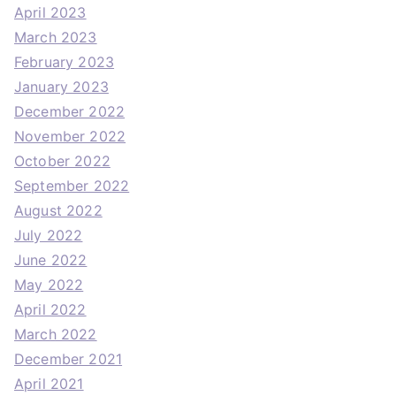
April 2023
March 2023
February 2023
January 2023
December 2022
November 2022
October 2022
September 2022
August 2022
July 2022
June 2022
May 2022
April 2022
March 2022
December 2021
April 2021