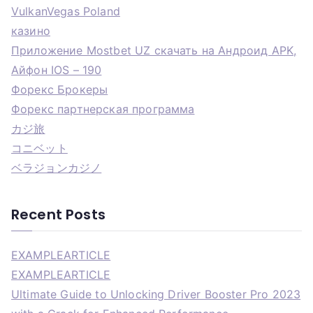
VulkanVegas Poland
казино
Приложение Mostbet UZ скачать на Андроид APK,
Айфон IOS – 190
Форекс Брокеры
Форекс партнерская программа
カジ旅
コニベット
ベラジョンカジノ
Recent Posts
EXAMPLEARTICLE
EXAMPLEARTICLE
Ultimate Guide to Unlocking Driver Booster Pro 2023