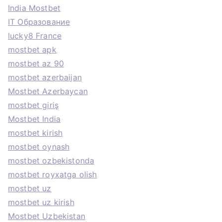
India Mostbet
IT Образование
lucky8 France
mostbet apk
mostbet az 90
mostbet azerbaijan
Mostbet Azerbaycan
mostbet giriş
Mostbet India
mostbet kirish
mostbet oynash
mostbet ozbekistonda
mostbet royxatga olish
mostbet uz
mostbet uz kirish
Mostbet Uzbekistan