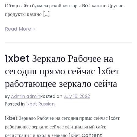
Обзор сайта букмекерской конторы Bet казино Другие
продукты казино […]
Read More
1xbet Зеркало Рабочее на
сегодня прямо сейчас 1хбет
работающее зеркало сейча
By
Admin admin
Posted on
July 16, 2022
Posted in
1xbet Russian
1xbet Зеркало Рабочее на сегодня прямо сейчас 1хбет
работающее зеркало сейчас официальный сайт,
регистрация и вход в зеркало 1хБет Content