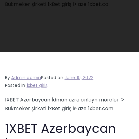
Bukmeker şirkəti 1xBet giriş ᐉ aze 1xbet.co
By
Admin admin
Posted on
June 10, 2022
Posted in
1xbet giriş
1XBET Azerbaycan İdman üzrə onlayn mərclər ᐉ
Bukmeker şirkəti 1xBet giriş ᐉ aze 1xbet.com
1XBET Azerbaycan