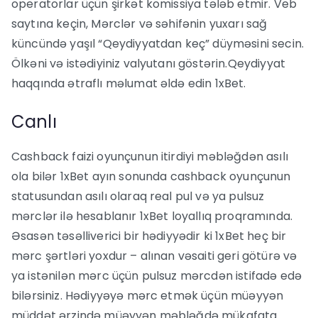
operatorlar üçün şirkət komissiya tələb etmir. Veb
saytına keçin, Mərclər və səhifənin yuxarı sağ
küncündə yaşıl “Qeydiyyatdan keç” düyməsini secin.
Ölkəni və istədiyiniz valyutanı göstərin.Qeydiyyat
haqqında ətraflı məlumat əldə edin 1xBet.
Canlı
Cashback faizi oyunçunun itirdiyi məbləğdən asılı
ola bilər 1xBet ayın sonunda cashback oyunçunun
statusundan asılı olaraq real pul və ya pulsuz
mərclər ilə hesablanır 1xBet loyallıq proqramında.
Əsasən təsəlliverici bir hədiyyədir ki 1xBet heç bir
mərc şərtləri yoxdur – alınan vəsaiti geri götürə və
ya istənilən mərc üçün pulsuz mərcdən istifadə edə
bilərsiniz. Hədiyyəyə mərc etmək üçün müəyyən
müddət ərzində müəyyən məbləğdə mükafata