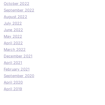
October 2022
September 2022
August 2022
July 2022
June 2022
May 2022
April 2022
March 2022
December 2021
April 2021
February 2021
September 2020
April 2020
April 2019