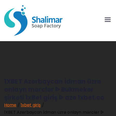
Skip
to
content
Shalimar
Affordable and
Accessible Hygiene
Soap
Factory
1XBET Azerbaycan İdman üzrə
onlayn mərclər ᐉ Bukmeker
şirkəti 1xBet giriş ᐉ aze 1xbet.co
Home
1xbet giriş
1XBET Azerbaycan İdman üzrə onlayn mərclər ᐉ