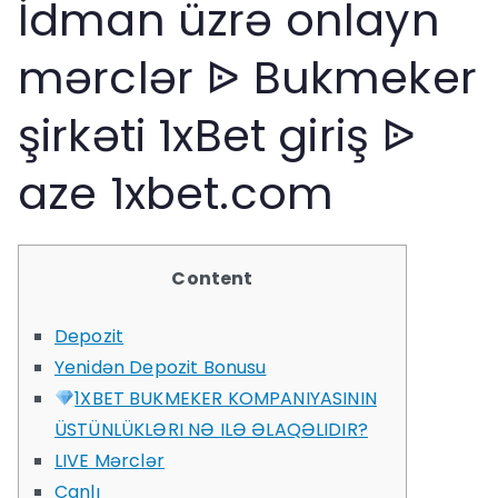
İdman üzrə onlayn
mərclər ᐉ Bukmeker
şirkəti 1xBet giriş ᐉ
aze 1xbet.com
Content
Depozit
Yenidən Depozit Bonusu
1XBET BUKMEKER KOMPANIYASININ
ÜSTÜNLÜKLƏRI NƏ ILƏ ƏLAQƏLIDIR?
LIVE Mərclər
Canlı