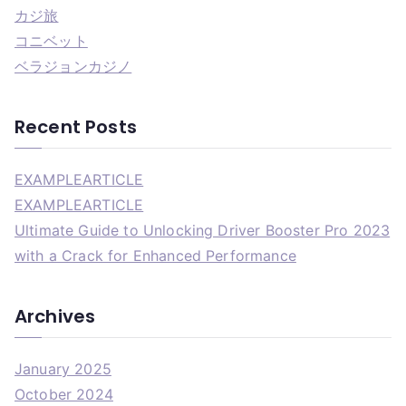
カジ旅
コニベット
ベラジョンカジノ
Recent Posts
EXAMPLEARTICLE
EXAMPLEARTICLE
Ultimate Guide to Unlocking Driver Booster Pro 2023
with a Crack for Enhanced Performance
Archives
January 2025
October 2024