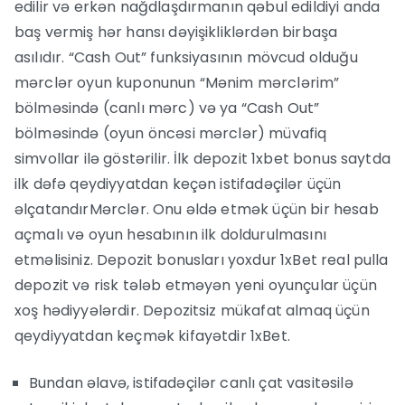
edilir və erkən nağdlaşdırmanın qəbul edildiyi anda
baş vermiş hər hansı dəyişikliklərdən birbaşa
asılıdır. “Cash Out” funksiyasının mövcud olduğu
mərclər oyun kuponunun “Mənim mərclərim”
bölməsində (canlı mərc) və ya “Cash Out”
bölməsində (oyun öncəsi mərclər) müvafiq
simvollar ilə göstərilir. İlk depozit 1xbet bonus saytda
ilk dəfə qeydiyyatdan keçən istifadəçilər üçün
əlçatandırMərclər. Onu əldə etmək üçün bir hesab
açmalı və oyun hesabının ilk doldurulmasını
etməlisiniz. Depozit bonusları yoxdur 1xBet real pulla
depozit və risk tələb etməyən yeni oyunçular üçün
xoş hədiyyələrdir. Depozitsiz mükafat almaq üçün
qeydiyyatdan keçmək kifayətdir 1xBet.
Bundan əlavə, istifadəçilər canlı çat vasitəsilə