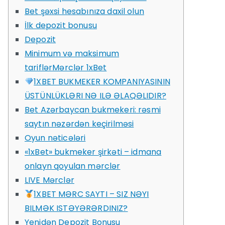
Bet şəxsi hesabınıza daxil olun
İlk depozit bonusu
Depozit
Minimum və maksimum
tariflərMərclər 1xBet
1XBET BUKMEKER KOMPANIYASININ
ÜSTÜNLÜKLƏRI NƏ ILƏ ƏLAQƏLIDIR?
Bet Azərbaycan bukmekeri: rəsmi
saytın nəzərdən keçirilməsi
Oyun nəticələri
«1xBet» bukmeker şirkəti – idmana
onlayn qoyulan mərclər
LIVE Mərclər
1XBET MƏRC SAYTI – SIZ NƏYI
BILMƏK ISTƏYƏRƏRDINIZ?
Yenidən Depozit Bonusu