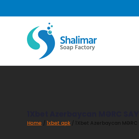
Skip
to
content
Shalim
Affordable and A
1Xbet Azerbaycan MƏRC SAYT
Home
1xbet apk
1Xbet Azerbaycan MƏRC S