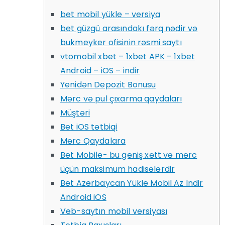
bet mobil yükle – versiya
bet güzgü arasındakı fərq nədir və
bukmeyker ofisinin rəsmi saytı
vtomobil xbet – 1xbet APK – 1xbet
Android – iOS – indir
Yenidən Depozit Bonusu
Mərc və pul çıxarma qaydaları
Müştəri
Bet iOS tətbiqi
Mərc Qaydalara
Bet Mobile- bu geniş xətt və mərc
üçün maksimum hadisələrdir
Bet Azerbaycan Yükle Mobil Az Indir
Android iOS
Veb-saytın mobil versiyası