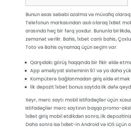
Bunun əsas səbəbi azalma və müvafiq olaraq dah
Telefonun markasından asılı olaraq 1xBet mobi
arasında heç bir fərq yoxdur. Bununla birlikd
zəmanət verilir. Bahis, 1xbet canlı bahis, Çoxl
Toto və Bahis oynamaq üçün seçim var.
Qarşıdakı görüş haqqında bir fikir əldə etm
App əməliyyat sisteminin 9.1 və ya daha yüks
Kompüterə bağlanmadan giriş əldə etmək 
İlk depozit 1xbet bonus saytda ilk dəfə qey
Xeyr, mərc saytı mobil istifadəçilər üçün xüs
istifadəçilər mərc saytının başqa promo-aksiy
1xBet giriş mobil etdikdən sonra, ilk depoziti
Daha sonra isə 1xBet-in Android və iOS üçün o