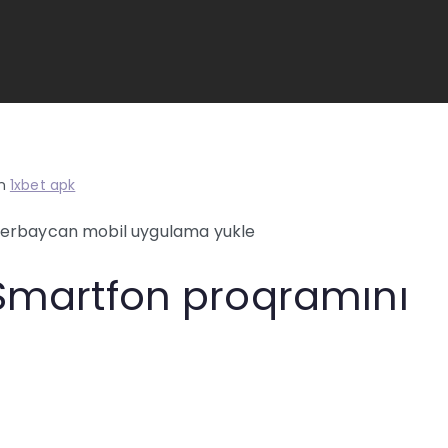
in
1xbet apk
zerbaycan mobil uygulama yukle
 Smartfon proqramını