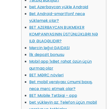
Tətbiq Baxışları
bet Azerbaycan yükle Android
Bet Android-smartfonf necə
yükləmək olar?
BET AZERBAYCAN BUKMEKER
KOMPANIYASININ ÜSTÜNLÜKLƏRI NƏ
ILƏ ƏLAQƏLIDIR?
Mərcin ləğvi GAIDASI
İlk depozit bonusu
Mobil app 1xBet rahat özün üçün
qurmaq olar
BET MƏRC növləri
Bet mobil versiyası: ümumi baxış,
necə mərc etmək olar?
BET Mobile Tətbiqi – app
bet yükləyin az: Telefon üçün mobil