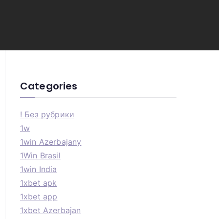
Categories
! Без рубрики
1w
1win Azerbajany
1Win Brasil
1win India
1xbet apk
1xbet app
1xbet Azerbajan