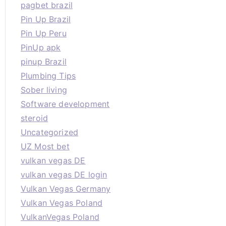
pagbet brazil
Pin Up Brazil
Pin Up Peru
PinUp apk
pinup Brazil
Plumbing Tips
Sober living
Software development
steroid
Uncategorized
UZ Most bet
vulkan vegas DE
vulkan vegas DE login
Vulkan Vegas Germany
Vulkan Vegas Poland
VulkanVegas Poland