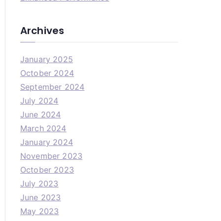
Archives
January 2025
October 2024
September 2024
July 2024
June 2024
March 2024
January 2024
November 2023
October 2023
July 2023
June 2023
May 2023