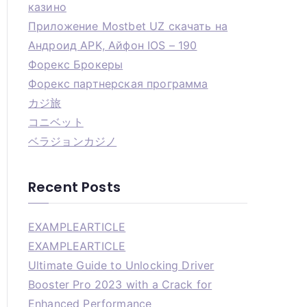
казино
Приложение Mostbet UZ скачать на
Андроид APK, Айфон IOS – 190
Форекс Брокеры
Форекс партнерская программа
カジ旅
コニベット
ベラジョンカジノ
Recent Posts
EXAMPLEARTICLE
EXAMPLEARTICLE
Ultimate Guide to Unlocking Driver
Booster Pro 2023 with a Crack for
Enhanced Performance