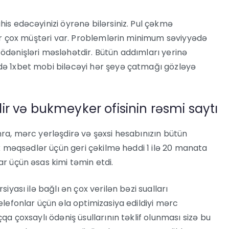
is edəcəyinizi öyrənə bilərsiniz. Pul çəkmə
bir çox müştəri var. Problemlərin minimum səviyyədə
dənişləri məsləhətdir. Bütün addımları yerinə
ə 1xbet mobi biləcəyi hər şeyə çatmağı gözləyə
ir və bukmeyker ofisinin rəsmi saytı
ra, mərc yerləşdirə və şəxsi hesabınızın bütün
ox məqsədlər üçün geri çəkilmə həddi 1 ilə 20 manata
r üçün əsas kimi təmin etdi.
yası ilə bağlı ən çox verilən bəzi sualları
lefonlar üçün əla optimizasiya edildiyi mərc
a çoxsaylı ödəniş üsullarının təklif olunması sizə bu