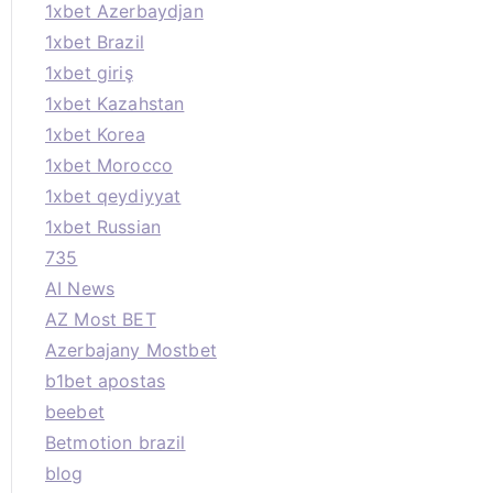
1xbet Azerbaydjan
1xbet Brazil
1xbet giriş
1xbet Kazahstan
1xbet Korea
1xbet Morocco
1xbet qeydiyyat
1xbet Russian
735
AI News
AZ Most BET
Azerbajany Mostbet
b1bet apostas
beebet
Betmotion brazil
blog