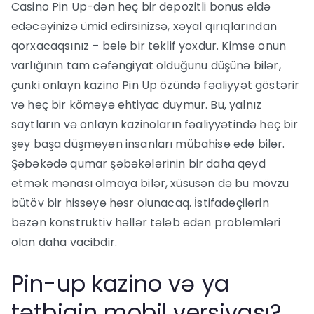
Casino Pin Up-dən heç bir depozitli bonus əldə
edəcəyinizə ümid edirsinizsə, xəyal qırıqlarından
qorxacaqsınız – belə bir təklif yoxdur. Kimsə onun
varlığının tam cəfəngiyat olduğunu düşünə bilər,
çünki onlayn kazino Pin Up özündə fəaliyyət göstərir
və heç bir köməyə ehtiyac duymur. Bu, yalnız
saytların və onlayn kazinoların fəaliyyətində heç bir
şey başa düşməyən insanları mübahisə edə bilər.
Şəbəkədə qumar şəbəkələrinin bir daha qeyd
etmək mənası olmaya bilər, xüsusən də bu mövzu
bütöv bir hissəyə həsr olunacaq. İstifadəçilərin
bəzən konstruktiv həllər tələb edən problemləri
olan daha vacibdir.
Pin-up kazino və ya
tətbiqin mobil versiyası?