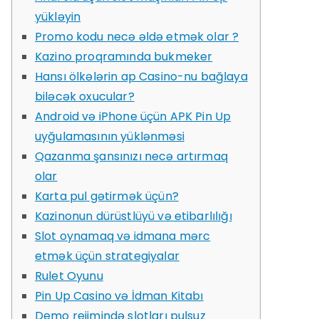
yükləyin
Promo kodu necə əldə etmək olar ?
Kazino proqramında bukmeker
Hansı ölkələrin ap Casino-nu bağlaya
biləcək oxucular?
Android və iPhone üçün APK Pin Up
uyğulamasının yüklənməsi
Qazanma şansınızı necə artırmaq
olar
Karta pul gətirmək üçün?
Kazinonun dürüstlüyü və etibarlılığı
Slot oynamaq və idmana mərc
etmək üçün strategiyalar
Rulet Oyunu
Pin Up Casino və İdman Kitabı
Demo rejimində slotları pulsuz