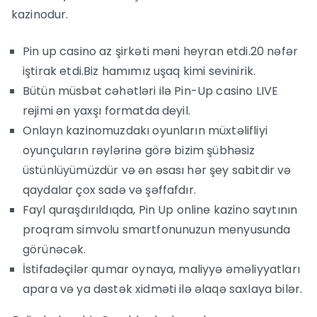
kazinodur.
Pin up casino az şirkəti məni heyran etdi.20 nəfər
iştirak etdi.Biz hamımız uşaq kimi sevinirik.
Bütün müsbət cəhətləri ilə Pin-Up casino LIVE
rejimi ən yaxşı formatda deyil.
Onlayn kazinomuzdakı oyunların müxtəlifliyi
oyunçuların rəylərinə görə bizim şübhəsiz
üstünlüyümüzdür və ən əsası hər şey sabitdir və
qaydalar çox sadə və şəffafdır.
Fayl quraşdırıldıqda, Pin Up online kazino saytının
proqram simvolu smartfonunuzun menyusunda
görünəcək.
İstifadəçilər qumar oynaya, maliyyə əməliyyatları
apara və ya dəstək xidməti ilə əlaqə saxlaya bilər.