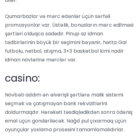
bilər.
Qumarbazlar və mərc edənlər üçün sərfəli
promosyonlar var. Üstəlik, bonusların mərc edilməsi
şərtləri olduqca sadədir. Pinup az idman
tədbirlərinin böyük bir seçimini bəyənir, hətta Gal
futbolu, netbol, ​​atışma, 3×3 basketbol kimi nadir
idman növlərinə mərclər var.
casino:
Növbəti addım ən əlverişli şərtlərə malik sistemi
seçmək və çatışmayan bank rekvizitlərini
doldurmaqdır. Hərəkəti təsdiqlədikdən sonra ödəniş
emal üçün göndəriləcək. Nağd pul çıxarmaq üçün
oyunçular yoxlama prosesini tamamlamalıdırlar.