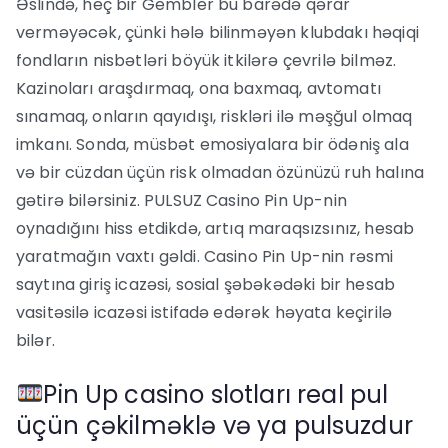
Əslində, heç bir Gembler bu barədə qərar
verməyəcək, çünki hələ bilinməyən klubdakı həqiqi
fondların nisbətləri böyük itkilərə çevrilə bilməz.
Kazinoları araşdırmaq, ona baxmaq, avtomatı
sınamaq, onların qayıdışı, riskləri ilə məşğul olmaq
imkanı. Sonda, müsbət emosiyalara bir ödəniş ala
və bir cüzdan üçün risk olmadan özünüzü ruh halına
gətirə bilərsiniz. PULSUZ Casino Pin Up-nin
oynadığını hiss etdikdə, artıq maraqsızsınız, hesab
yaratmağın vaxtı gəldi. Casino Pin Up-nin rəsmi
saytına giriş icazəsi, sosial şəbəkədəki bir hesab
vasitəsilə icazəsi istifadə edərək həyata keçirilə
bilər.
Pin Up casino slotları real pul
üçün çəkilməklə və ya pulsuzdur