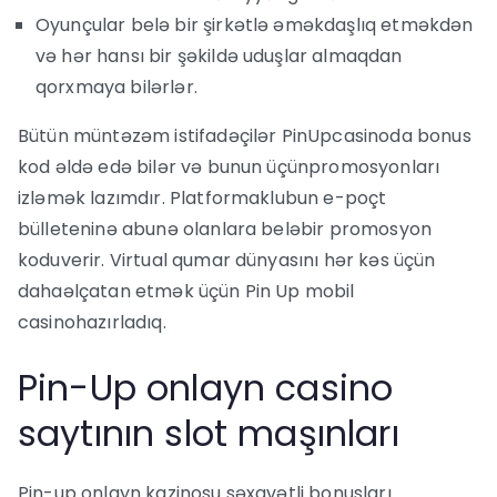
Oyunçular belə bir şirkətlə əməkdaşlıq etməkdən
və hər hansı bir şəkildə uduşlar almaqdan
qorxmaya bilərlər.
Bütün müntəzəm istifadəçilər PinUpcasinoda bonus
kod əldə edə bilər və bunun üçünpromosyonları
izləmək lazımdır. Platformaklubun e-poçt
bülleteninə abunə olanlara beləbir promosyon
koduverir. Virtual qumar dünyasını hər kəs üçün
dahaəlçatan etmək üçün Pin Up mobil
casinohazırladıq.
Pin-Up onlayn casino
saytının slot maşınları
Pin-up onlayn kazinosu səxavətli bonusları