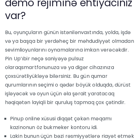
demo rejiminə ehtiyacınız
var?
Bu, oyunçuların günün istənilənvaxtında, yolda, işdə
və ya başqa bir yerdəheç bir məhdudiyyət olmadan
sevimlioyunlarını oynamalarına imkan verəcəkdir.
Pin Up’ıbir neçə saniyəyə pulsuz
olaraqsmartfonunuza və ya digər cihazınıza
çoxsürətliyükləyə bilərsiniz. Bu gün qumar
qurumlarının seçimi o qədər böyük olduqda, dürüst
işləyəcək və oyun üçün əla şərait yaratacaq
həqiqətən layiqli bir quruluş tapmaq çox çətindir.
Pinup online xüsusi diqqət çəkən məqamı
kazinonun öz bukmeker kontoru idi.
Lakin bunun üçün bəzi rəsmiyyətlərə riayət etmək