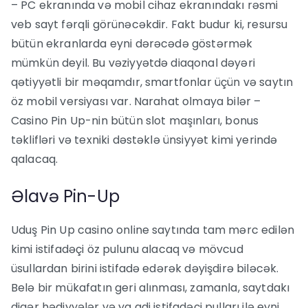
– PC ekranında və mobil cihaz ekranındakı rəsmi
veb sayt fərqli görünəcəkdir. Fakt budur ki, resursu
bütün ekranlarda eyni dərəcədə göstərmək
mümkün deyil. Bu vəziyyətdə diaqonal dəyəri
qətiyyətli bir məqamdır, smartfonlar üçün və saytın
öz mobil versiyası var. Narahat olmaya bilər –
Casino Pin Up-nin bütün slot maşınları, bonus
təklifləri və texniki dəstəklə ünsiyyət kimi yerində
qalacaq.
Əlavə Pin-Up
Uduş Pin Up casino online saytında tam mərc edilən
kimi istifadəçi öz pulunu alacaq və mövcud
üsullardan birini istifadə edərək dəyişdirə biləcək.
Belə bir mükafatın geri alınması, zamanla, saytdakı
digər hədiyyələr və ya adi istifadəçi pulları ilə eyni