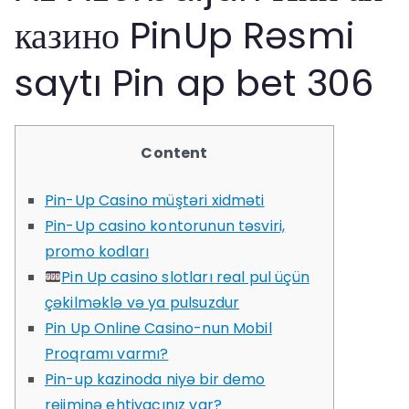
казино PinUp Rəsmi
saytı Pin ap bet 306
Content
Pin-Up Casino müştəri xidməti
Pin-Up casino kontorunun təsviri,
promo kodları
Pin Up casino slotları real pul üçün
çəkilməklə və ya pulsuzdur
Pin Up Online Casino-nun Mobil
Proqramı varmı?
Pin-up kazinoda niyə bir demo
rejiminə ehtiyacınız var?