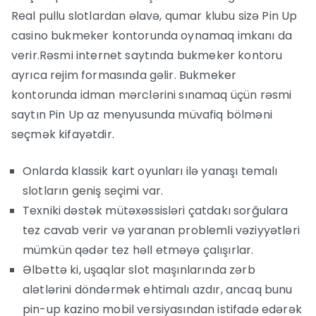
Real pullu slotlardan əlavə, qumar klubu sizə Pin Up
casino bukmeker kontorunda oynamaq imkanı da
verir.Rəsmi internet saytında bukmeker kontoru
ayrıca rejim formasında gəlir. Bukmeker
kontorunda idman mərclərini sınamaq üçün rəsmi
saytın Pin Up az menyusunda müvafiq bölməni
seçmək kifayətdir.
Onlarda klassik kart oyunları ilə yanaşı temalı
slotların geniş seçimi var.
Texniki dəstək mütəxəssisləri çatdakı sorğulara
tez cavab verir və yaranan problemli vəziyyətləri
mümkün qədər tez həll etməyə çalışırlar.
Əlbəttə ki, uşaqlar slot maşınlarında zərb
alətlərini döndərmək ehtimalı azdır, ancaq bunu
pin-up kazino mobil versiyasından istifadə edərək