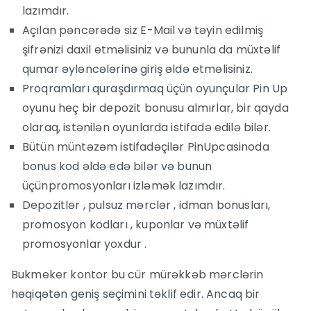
lazımdır.
Açılan pəncərədə siz E-Mail və təyin edilmiş
şifrənizi daxil etməlisiniz və bununla da müxtəlif
qumar əyləncələrinə giriş əldə etməlisiniz.
Proqramları quraşdırmaq üçün oyunçular Pin Up
oyunu heç bir depozit bonusu almırlar, bir qayda
olaraq, istənilən oyunlarda istifadə edilə bilər.
Bütün müntəzəm istifadəçilər PinUpcasinoda
bonus kod əldə edə bilər və bunun
üçünpromosyonları izləmək lazımdır.
Depozitlər , pulsuz mərclər , idman bonusları,
promosyon kodları , kuponlar və müxtəlif
promosyonlar yoxdur .
Bukmeker kontor bu cür mürəkkəb mərclərin
həqiqətən geniş seçimini təklif edir. Ancaq bir