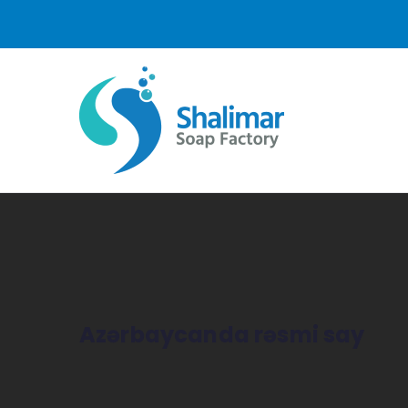
Skip
to
content
Shalim
Affordable and A
Azərbaycanda rəsmi say