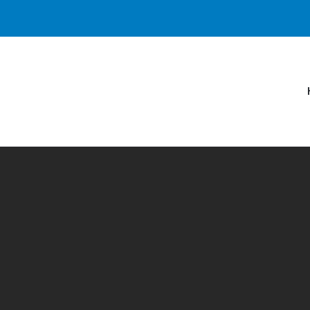
ar Soap Factory
ccessible Hygiene