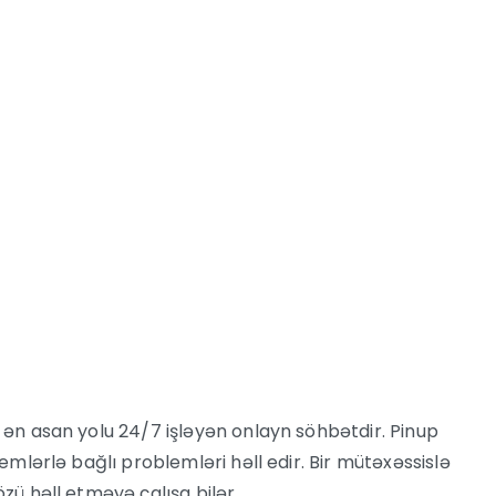
ən asan yolu 24/7 işləyən onlayn söhbətdir. Pinup
mlərlə bağlı problemləri həll edir. Bir mütəxəssislə
ü həll etməyə çalışa bilər.