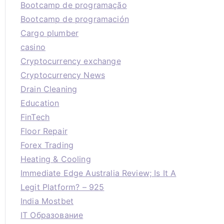
Bootcamp de programação
Bootcamp de programación
Cargo plumber
casino
Cryptocurrency exchange
Cryptocurrency News
Drain Cleaning
Education
FinTech
Floor Repair
Forex Trading
Heating & Cooling
Immediate Edge Australia Review; Is It A
Legit Platform? – 925
India Mostbet
IT Образование