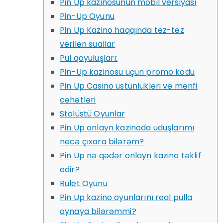
Pin Up kazinosunun mobil versiyası
Pin-Up Oyunu
Pin Up Kazino haqqında tez-tez
verilən suallar
Pul qoyuluşları:
Pin-Up kazinosu üçün promo kodu
Pin Up Casino üstünlükləri və mənfi
cəhətləri
Stolüstü Oyunlar
Pin Up onlayn kazinoda uduşlarımı
necə çıxara bilərəm?
Pin Up nə qədər onlayn kazino təklif
edir?
Rulet Oyunu
Pin Up kazino oyunlarını real pulla
oynaya bilərəmmi?