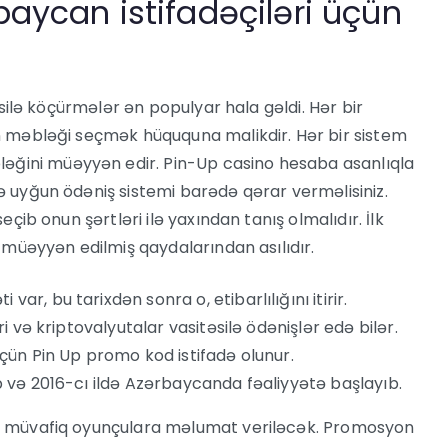
baycan istifadəçiləri üçün
əsilə köçürmələr ən populyar hala gəldi. Hər bir
n məbləği seçmək hüququna malikdir. Hər bir sistem
ini müəyyən edir. Pin-Up casino hesaba asanlıqla
 uyğun ödəniş sistemi barədə qərar verməlisiniz.
çib onun şərtləri ilə yaxından tanış olmalıdır. İlk
 müəyyən edilmiş qaydalarından asılıdır.
r, bu tarixdən sonra o, etibarlılığını itirir.
i və kriptovalyutalar vasitəsilə ödənişlər edə bilər.
çün Pin Up promo kod istifadə olunur.
b və 2016-cı ildə Azərbaycanda fəaliyyətə başlayıb.
ə müvafiq oyunçulara məlumat veriləcək. Promosyon