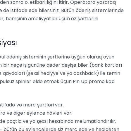
ən sonra o, etibarlılığını itirir. Operatora yazaraq
də istifadə edə bilərsiniz. Bütün ödəniş sistemlərində
 var, həmçinin əməliyyatlar üçün öz şərtlərini
iyası
pul ödəniş sisteminin şərtlərinə uyğun olaraq oyun
n bir neçə iş gününə qədər dəyişə bilər (bank kartları
z qaydaları (şəxsi hədiyyə və ya cashback) ilə təmin
 pulsuz spinlər əldə etmək üçün Pin Up promo kod
ifadə və mərc şərtləri var.
ra və digər əyləncə növləri var.
ə poçtla və ya şəxsi hesabında məlumatlandırılır.
ino – bütün bu əyləncələrdə siz mərc edə və həqiqətən