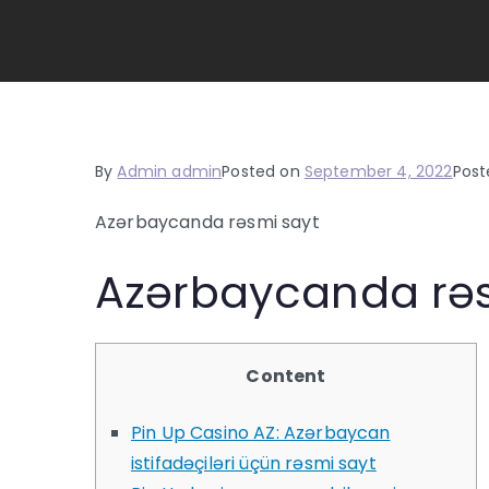
By
Admin admin
Posted on
September 4, 2022
Post
Azərbaycanda rəsmi sayt
Azərbaycanda rəs
Content
Pin Up Casino AZ: Azərbaycan
istifadəçiləri üçün rəsmi sayt