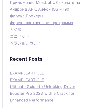
Приложение Mostbet UZ скачать на
Андроид APK, Айфон IOS – 190
Форекс Брокеры
Форекс партнерская программа
カジ旅
コニベット
ベラジョンカジノ
Recent Posts
EXAMPLEARTICLE
EXAMPLEARTICLE
Ultimate Guide to Unlocking Driver
Booster Pro 2023 with a Crack for
Enhanced Performance