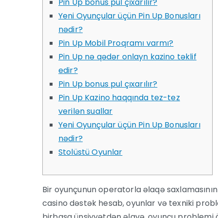
Pin Up bonus pul çıxarılır?
Yeni Oyunçular üçün Pin Up Bonusları
nədir?
Pin Up Mobil Proqramı varmı?
Pin Up nə qədər onlayn kazino təklif
edir?
Pin Up bonus pul çıxarılır?
Pin Up Kazino haqqında tez-tez
verilən suallar
Yeni Oyunçular üçün Pin Up Bonusları
nədir?
Stolüstü Oyunlar
Bir oyunçunun operatorla əlaqə saxlamasının 
casino dəstək hesab, oyunlar və texniki proble
birbaşa ünsiyyətdən əlavə, oyunçu problemi öz