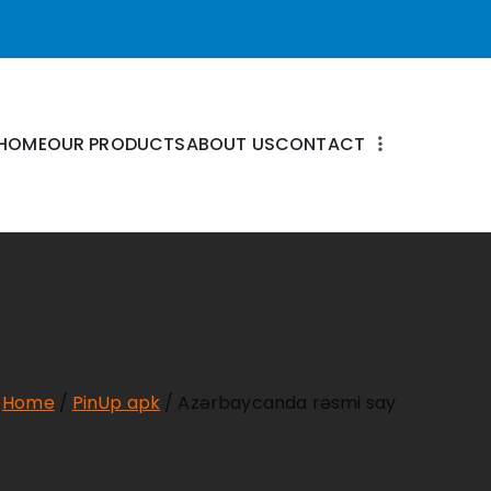
HOME
OUR PRODUCTS
ABOUT US
CONTACT
Home
PinUp apk
Azərbaycanda rəsmi say