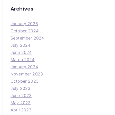
Archives
January 2025
October 2024
September 2024
July 2024
June 2024
March 2024
January 2024
November 2023
October 2023
July 2023
June 2023
May 2023
April 2023