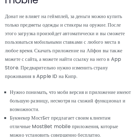
Донат не влияет на геймплей, за деньги можно купить
только предметы одежды и стикеры на оружие. После
этого загрузка произойдет автоматически и вы сможете
пользоваться мобильными ставками с любого места в
любое время. Скачать приложение на Айфон вы также
можете с сайта, а можете найти ссылку на него в App
Store. Предварительно нужно изменить страну
проживания в Apple ID на Кипр.
Нужно понимать, что моби версия и приложение имеют
большую разницу, несмотря на схожий функционал и
возможности.
Букмекер МостБет предлагает своим клиентам
отличные MostBet mobile приложения, которые
можно установить совершенно бесплатно.