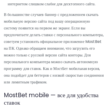
интернетом слишком слабое для десктопного сайта.
В большинстве случаев баннер с предложением скачать
мобильную версию сайта под вашу операционную
систему появится на первом же экране. Если вы
предпочитаете делать ставки с персонального компьютера,
советуем установить официальное приложение MostBet
на ПК. Однако обращаем внимание, что загрузить его
можно только с русской версии сайта конторы. Для
персонального компьютера можно скачать автономную
программу для ставок. Как и МостБет мобильная версия,
она подойдет для беттеров с низкой скоростью соединения
или лимитным трафиком.
MostBet mobile — все для удобства
ставок