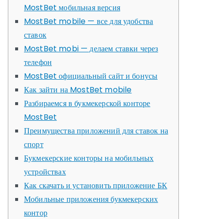
MostBet мобильная версия
MostBet mobile — все для удобства
ставок
MostBet mobi — делаем ставки через
телефон
MostBet официальный сайт и бонусы
Как зайти на MostBet mobile
Разбираемся в букмекерской конторе
MostBet
Преимущества приложений для ставок на
спорт
Букмекерские конторы на мобильных
устройствах
Как скачать и установить приложение БК
Мобильные приложения букмекерских
контор