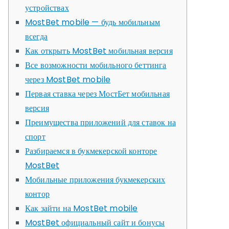
устройствах
MostBet mobile — будь мобильным
всегда
Как открыть MostBet мобильная версия
Все возможности мобильного беттинга
через MostBet mobile
Первая ставка через МостБет мобильная
версия
Преимущества приложений для ставок на
спорт
Разбираемся в букмекерской конторе
MostBet
Мобильные приложения букмекерских
контор
Как зайти на MostBet mobile
MostBet официальный сайт и бонусы