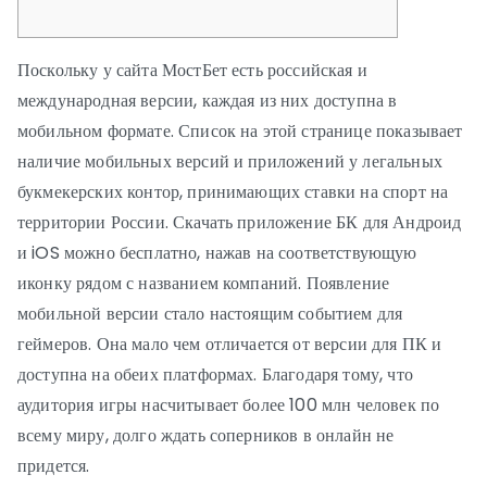
Поскольку у сайта МостБет есть российская и
международная версии, каждая из них доступна в
мобильном формате. Список на этой странице показывает
наличие мобильных версий и приложений у легальных
букмекерских контор, принимающих ставки на спорт на
территории России. Скачать приложение БК для Андроид
и iOS можно бесплатно, нажав на соответствующую
иконку рядом с названием компаний. Появление
мобильной версии стало настоящим событием для
геймеров. Она мало чем отличается от версии для ПК и
доступна на обеих платформах. Благодаря тому, что
аудитория игры насчитывает более 100 млн человек по
всему миру, долго ждать соперников в онлайн не
придется.