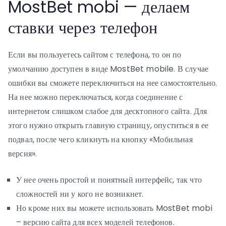
MostBet mobi — делаем
ставки через телефон
Если вы пользуетесь сайтом с телефона, то он по
умолчанию доступен в виде MostBet mobile. В случае
ошибки вы сможете переключиться на нее самостоятельно.
На нее можно переключаться, когда соединение с
интернетом слишком слабое для десктопного сайта. Для
этого нужно открыть главную страницу, опуститься в ее
подвал, после чего кликнуть на кнопку «Мобильная
версия».
У нее очень простой и понятный интерфейс, так что
сложностей ни у кого не возникнет.
Но кроме них вы можете использовать MostBet mobi
– версию сайта для всех моделей телефонов.