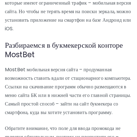
которые имеют ограниченный трафик – мобильная версия
сайта. Но чтобы не терять время на поиски зеркала, можно
установить приложение на смартфон на базе Андроид или
iOS.
Разбираемся в букмекерской конторе
MostBet
MostBet мобильная версия сайта – продуманная
возможность ставить вдали от стационарного компьютера.
Ссылки на скачивание программ обычно размещаются в
меню сайта БК или в нижней части его главной страницы.
Самый простой способ – зайти на сайт букмекера со
смартфона, куда вы хотите установить программу.
Обратите внимание, что поле для ввода промокода не
является обязательным, поэтому не пропустите его –