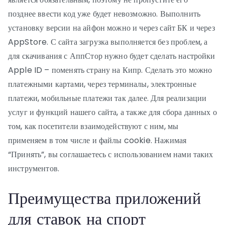
позднее ввести код уже будет невозможно. Выполнить
установку версии на айфон можно и через сайт БК и через
AppStore. С сайта загрузка выполняется без проблем, а
для скачивания с АппСтор нужно будет сделать настройки
Apple ID – поменять страну на Кипр. Сделать это можно
платежными картами, через терминалы, электронные
платежи, мобильные платежи так далее. Для реализации
услуг и функций нашего сайта, а также для сбора данных о
том, как посетители взаимодействуют с ним, мы
применяем в том числе и файлы cookie. Нажимая
“Принять”, вы соглашаетесь с использованием нами таких
инструментов.
Преимущества приложений
для ставок на спорт