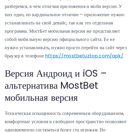
разберемся, в чем отличия приложения и моби версии. У
них одно, но кардинальное отличие – приложение нужно
устанавливать на свой девайс, так как это отдельная
программа. МостБет мобильная версия же представляет
собой мобильную версию официального сайта. Ее не
нужно устанавливать, нужно просто перейти на сайт через
браузер в телефоне
https://mostbetuztop.com/apk/
.
Версия Андроид и iOS –
альтернатива MostBet
мобильная версия
Техническая оснащенность современным оборудованием,
комфортные условия и свободное пространство позволяют
одновременно состязаться более ста игрокам. Но