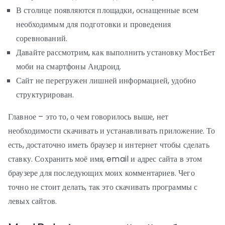
В столице появляются площадки, оснащенные всем
необходимым для подготовки и проведения
соревнований.
Давайте рассмотрим, как выполнить установку МостБет
моби на смартфоны Андроид.
Сайт не перегружен лишней информацией, удобно
структурирован.
Главное – это то, о чем говорилось выше, нет
необходимости скачивать и устанавливать приложение. То
есть, достаточно иметь браузер и интернет чтобы сделать
ставку. Сохранить моё имя, email и адрес сайта в этом
браузере для последующих моих комментариев. Чего
точно не стоит делать, так это скачивать программы с
левых сайтов.