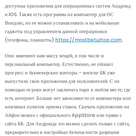
доступны приложения для операционных систем Андроид
и iOS. Также есть программа на компьютер для ОС
Виндовс, но ее можно устанавливать и на мобильные
гаджеты под управлением данной операционки
(телефоны, планшеты)
https://mostbetuztop.com
.
Они заменяют нам массу вещей, в том числе и
персональный компьютер. Естественно, не обошел
прогресс и букмекерские конторы – многие БК уже
выпустили свои приложения для пользователей. С их
помощью игроки могут заключать пари в любом месте, где
есть интернет. Больше нет зависимости от компьютера или
наземных пунктов приема ставок. Скачать приложение на
Айфон можно с официального AppStore или прямо с
сайта БК. Для Андроида это можно сделать только с сайта,
предварительно в настройках безопасности разрешив