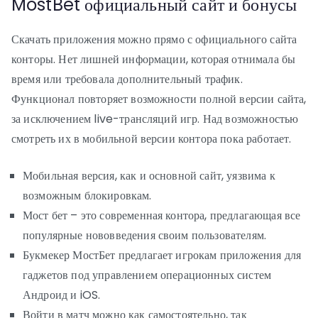
MostBet официальный сайт и бонусы
Скачать приложения можно прямо с официального сайта
конторы. Нет лишней информации, которая отнимала бы
время или требовала дополнительный трафик.
Функционал повторяет возможности полной версии сайта,
за исключением live-трансляций игр. Над возможностью
смотреть их в мобильной версии контора пока работает.
Мобильная версия, как и основной сайт, уязвима к
возможным блокировкам.
Мост бет – это современная контора, предлагающая все
популярные нововведения своим пользователям.
Букмекер МостБет предлагает игрокам приложения для
гаджетов под управлением операционных систем
Андроид и iOS.
Войти в матч можно как самостоятельно, так