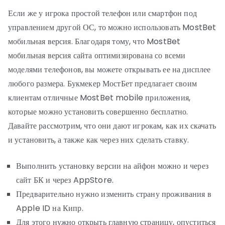
Если же у игрока простой телефон или смартфон под
управлением другой ОС, то можно использовать MostBet
мобильная версия. Благодаря тому, что MostBet
мобильная версия сайта оптимизирована со всеми
моделями телефонов, вы можете открывать ее на дисплее
любого размера. Букмекер МостБет предлагает своим
клиентам отличные MostBet mobile приложения,
которые можно установить совершенно бесплатно.
Давайте рассмотрим, что они дают игрокам, как их скачать
и установить, а также как через них сделать ставку.
Выполнить установку версии на айфон можно и через
сайт БК и через AppStore.
Предварительно нужно изменить страну проживания в
Apple ID на Кипр.
Для этого нужно открыть главную страницу, опуститься