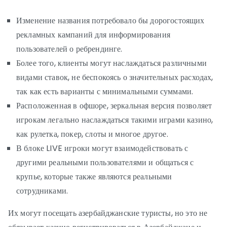
Изменение названия потребовало бы дорогостоящих
рекламных кампаний для информирования
пользователей о ребрендинге.
Более того, клиенты могут наслаждаться различными
видами ставок, не беспокоясь о значительных расходах,
так как есть варианты с минимальными суммами.
Расположенная в офшоре, зеркальная версия позволяет
игрокам легально наслаждаться такими играми казино,
как рулетка, покер, слоты и многое другое.
В блоке LIVE игроки могут взаимодействовать с
другими реальными пользователями и общаться с
крупье, которые также являются реальными
сотрудниками.
Их могут посещать азербайджанские туристы, но это не