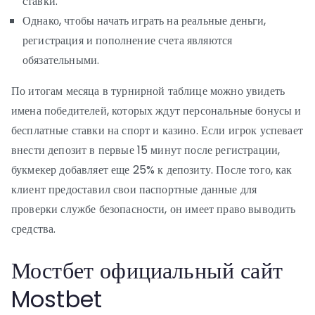
ставки.
Однако, чтобы начать играть на реальные деньги,
регистрация и пополнение счета являются
обязательными.
По итогам месяца в турнирной таблице можно увидеть
имена победителей, которых ждут персональные бонусы и
бесплатные ставки на спорт и казино. Если игрок успевает
внести депозит в первые 15 минут после регистрации,
букмекер добавляет еще 25% к депозиту. После того, как
клиент предоставил свои паспортные данные для
проверки службе безопасности, он имеет право выводить
средства.
Мостбет официальный сайт
Mostbet