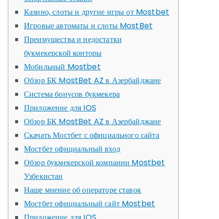
Казино, слоты и другие игры от Mostbet
Игровые автоматы и слоты MostBet
Преимущества и недостатки
букмекерской конторы
Мобильный Mostbet
Обзор БК MostBet AZ в Азербайджане
Система бонусов букмекера
Приложение для IOS
Обзор БК MostBet AZ в Азербайджане
Скачать Мостбет с официального сайта
Мостбет официальный вход
Обзор букмекерской компании Mostbet
Узбекистан
Наше мнение об операторе ставок
Мостбет официальный сайт Mostbet
Приложение для IOS