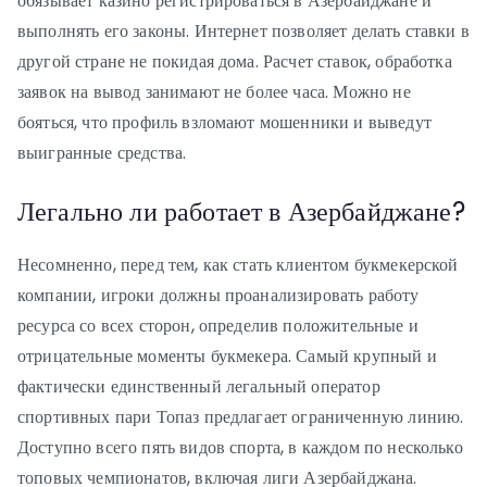
обязывает казино регистрироваться в Азербайджане и
выполнять его законы. Интернет позволяет делать ставки в
другой стране не покидая дома. Расчет ставок, обработка
заявок на вывод занимают не более часа. Можно не
бояться, что профиль взломают мошенники и выведут
выигранные средства.
Легально ли работает в Азербайджане?
Несомненно, перед тем, как стать клиентом букмекерской
компании, игроки должны проанализировать работу
ресурса со всех сторон, определив положительные и
отрицательные моменты букмекера. Самый крупный и
фактически единственный легальный оператор
спортивных пари Топаз предлагает ограниченную линию.
Доступно всего пять видов спорта, в каждом по несколько
топовых чемпионатов, включая лиги Азербайджана.