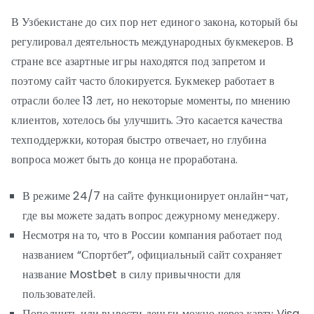
В Узбекистане до сих пор нет единого закона, который бы
регулировал деятельность международных букмекеров. В
стране все азартные игры находятся под запретом и
поэтому сайт часто блокируется. Букмекер работает в
отрасли более 13 лет, но некоторые моменты, по мнению
клиентов, хотелось бы улучшить. Это касается качества
техподдержки, которая быстро отвечает, но глубина
вопроса может быть до конца не проработана.
В режиме 24/7 на сайте функционирует онлайн-чат,
где вы можете задать вопрос дежурному менеджеру.
Несмотря на то, что в России компания работает под
названием “Спортбет”, официальный сайт сохраняет
название Mostbet в силу привычности для
пользователей.
Пополнить или вывести деньги можно через карту Visa,