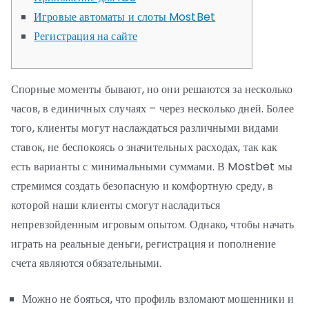
Игровые автоматы и слоты MostBet
Регистрация на сайте
Спорные моменты бывают, но они решаются за несколько
часов, в единичных случаях – через несколько дней. Более
того, клиенты могут наслаждаться различными видами
ставок, не беспокоясь о значительных расходах, так как
есть варианты с минимальными суммами. В Mostbet мы
стремимся создать безопасную и комфортную среду, в
которой наши клиенты смогут насладиться
непревзойденным игровым опытом. Однако, чтобы начать
играть на реальные деньги, регистрация и пополнение
счета являются обязательными.
Можно не бояться, что профиль взломают мошенники и