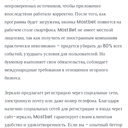
непроверенных источников, чтобы приложение
впоследствии работало корректно. После того, как
программа будет загружена, иконка Mostbet появится на
рабочем столе смартфона. MostBet не имеет местной
лицензии, так как получить ее иностранным компаниям
практически невозможно – придется убирать до 80% всех
событий, ухудшать условия для пользователей. Но
букмекер выполняет свои обязательства, соблюдает
международные требования в отношении игорного
бизнеса.
Зеркало предлагает регистрацию через социальные сети,
электронную почту или даже номер телефона. Благодаря
наличию социальных сетей для регистрации и входа через
сайт-зеркало, Mostbet гарантирует своим клиентам
удобство и удовлетворенность. Если вы – опытный беттор