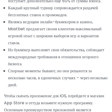
поступает дополнительно еще 50% от суммы взноса.
Каждый крупный турнир сопровождается раздачей
бесплатных ставок и промокодов.
Являясь ведущим онлайн-букмекером и казино,
Mostbet предлагает своим клиентам максимальный
игровой опыт с широким выбором игр и вариантов
ставок.
Но букмекер выполняет свои обязательства, соблюдает
международные требования в отношении игорного
бизнеса.
Спорные моменты бывают, но они решаются за
несколько часов, в единичных случаях – через несколько
дней.
Чтобы скачать приложение для IOS, перейдите в магазин
App Store и оттуда возьмите нужную программу.
Основным преимуществом приложений является