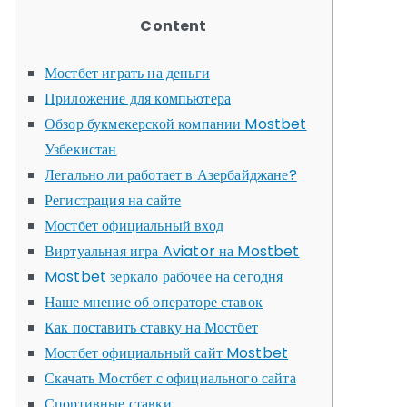
Content
Мостбет играть на деньги
Приложение для компьютера
Обзор букмекерской компании Mostbet
Узбекистан
Легально ли работает в Азербайджане?
Регистрация на сайте
Мостбет официальный вход
Виртуальная игра Aviator на Mostbet
Mostbet зеркало рабочее на сегодня
Наше мнение об операторе ставок
Как поставить ставку на Мостбет
Мостбет официальный сайт Mostbet
Скачать Мостбет с официального сайта
Спортивные ставки