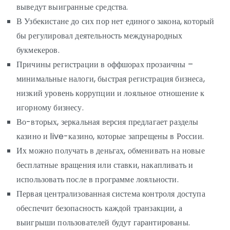
выведут выигранные средства.
В Узбекистане до сих пор нет единого закона, который
бы регулировал деятельность международных
букмекеров.
Причины регистрации в оффшорах прозаичны –
минимальные налоги, быстрая регистрация бизнеса,
низкий уровень коррупции и лояльное отношение к
игорному бизнесу.
Во-вторых, зеркальная версия предлагает разделы
казино и live-казино, которые запрещены в России.
Их можно получать в деньгах, обменивать на новые
бесплатные вращения или ставки, накапливать и
использовать после в программе лояльности.
Первая централизованная система контроля доступа
обеспечит безопасность каждой транзакции, а
выигрыши пользователей будут гарантированы.