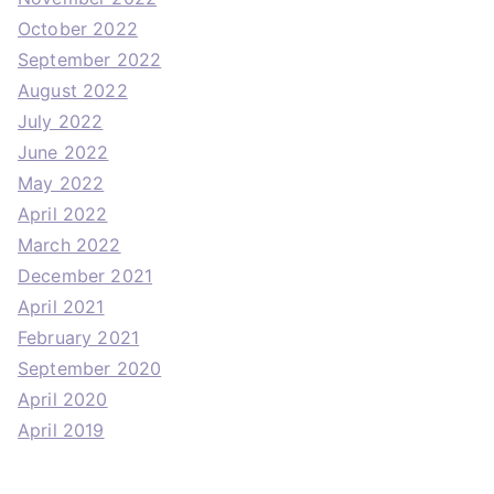
October 2022
September 2022
August 2022
July 2022
June 2022
May 2022
April 2022
March 2022
December 2021
April 2021
February 2021
September 2020
April 2020
April 2019