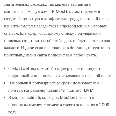
значительных расходах, так как есть варианты с
минимальными суммами. В Mostbet мы стремимся
создать безопасную и комфортную среду, в которой наши
клиенты смогут насладиться непревзойденным игровым
опытом. Благодаря обширному списку популярных и
нишевых спортивных событий, здесь найдется что-то для
каждого. И даже если вы новичок в беттинге, интуитивно
понятный дизайн сайта позволит вам легко начать.
С Mostbet вы можете быть уверены, что получите
подлинный и полностью захватывающий игровой опыт.
Наибольшей популярностью среди пользователей
пользуются разделы “Казино” и “Казино-LIVE”.
В мире онлайн-букмекеров Mostbet является
известным именем с момента своего основания в 2009
году.