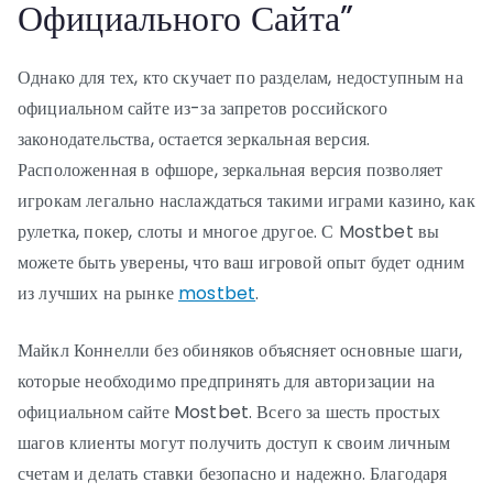
Официального Сайта”
Однако для тех, кто скучает по разделам, недоступным на
официальном сайте из-за запретов российского
законодательства, остается зеркальная версия.
Расположенная в офшоре, зеркальная версия позволяет
игрокам легально наслаждаться такими играми казино, как
рулетка, покер, слоты и многое другое. С Mostbet вы
можете быть уверены, что ваш игровой опыт будет одним
из лучших на рынке
mostbet
.
Майкл Коннелли без обиняков объясняет основные шаги,
которые необходимо предпринять для авторизации на
официальном сайте Mostbet. Всего за шесть простых
шагов клиенты могут получить доступ к своим личным
счетам и делать ставки безопасно и надежно. Благодаря