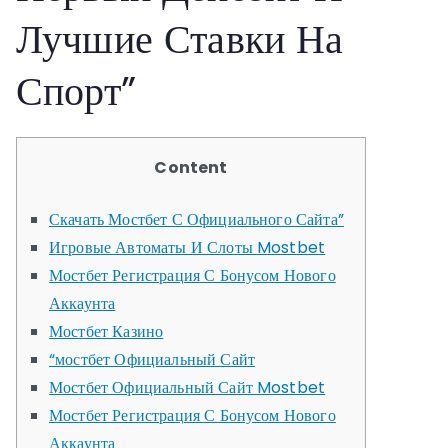
Лучшие Ставки На
Спорт”
Content
Скачать Мостбет С Официального Сайта”
Игровые Автоматы И Слоты Mostbet
Мостбет Регистрация С Бонусом Нового
Аккаунта
Мостбет Казино
“мостбет Официальный Сайт
Мостбет Официальный Сайт Mostbet
Мостбет Регистрация С Бонусом Нового
Аккаунта