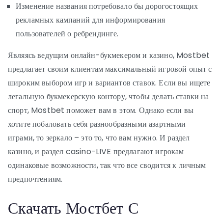
Изменение названия потребовало бы дорогостоящих
рекламных кампаний для информирования
пользователей о ребрендинге.
Являясь ведущим онлайн-букмекером и казино, Mostbet
предлагает своим клиентам максимальный игровой опыт с
широким выбором игр и вариантов ставок. Если вы ищете
легальную букмекерскую контору, чтобы делать ставки на
спорт, Mostbet поможет вам в этом. Однако если вы
хотите побаловать себя разнообразными азартными
играми, то зеркало – это то, что вам нужно. И раздел
казино, и раздел casino-LIVE предлагают игрокам
одинаковые возможности, так что все сводится к личным
предпочтениям.
Скачать Мостбет С