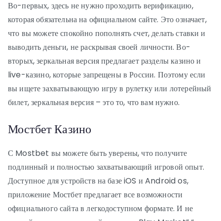
Во-первых, здесь не нужно проходить верификацию,
которая обязательна на официальном сайте. Это означает,
что вы можете спокойно пополнять счет, делать ставки и
выводить деньги, не раскрывая своей личности. Во-
вторых, зеркальная версия предлагает разделы казино и
live-казино, которые запрещены в России. Поэтому если
вы ищете захватывающую игру в рулетку или лотерейный
билет, зеркальная версия – это то, что вам нужно.
Мостбет Казино
С Mostbet вы можете быть уверены, что получите
подлинный и полностью захватывающий игровой опыт.
Доступное для устройств на базе iOS и Android os,
приложение Мостбет предлагает все возможности
официального сайта в легкодоступном формате. И не