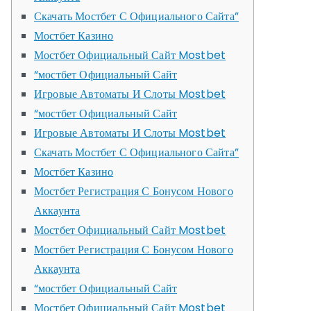
Скачать Мостбет С Официального Сайта”
Мостбет Казино
Мостбет Официальный Сайт Mostbet
“мостбет Официальный Сайт
Игровые Автоматы И Слоты Mostbet
“мостбет Официальный Сайт
Игровые Автоматы И Слоты Mostbet
Скачать Мостбет С Официального Сайта”
Мостбет Казино
Мостбет Регистрация С Бонусом Нового
Аккаунта
Мостбет Официальный Сайт Mostbet
Мостбет Регистрация С Бонусом Нового
Аккаунта
“мостбет Официальный Сайт
Мостбет Официальный Сайт Mostbet