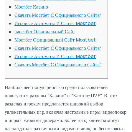
Мостбет Казино
Скачать Мостбет С Официального Сайта”
Игровые Автоматы И Слоты Mostbet
“мостбет Официальный Сайт
Мостбет Официальный Сайт Mostbet
Скачать Мостбет С Официального Сайта”
Игровые Автоматы И Слоты Mostbet
Скачать Мостбет С Официального Сайта”
Наибольшей популярностью среди пользователей
пользуются разделы “Казино” и “Казино-LIVE”. В этих
разделах игрокам предлагается широкий выбор
увлекательных игр, включая настольные игры, видеопокер
и игры с живыми дилерами. Более того, клиенты могут
наслаждаться различными видами ставок, не беспокоясь о