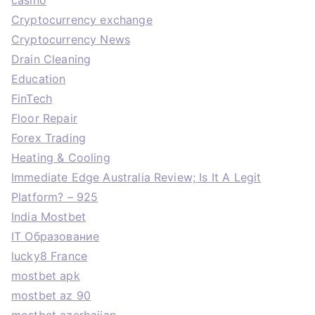
casino
Cryptocurrency exchange
Cryptocurrency News
Drain Cleaning
Education
FinTech
Floor Repair
Forex Trading
Heating & Cooling
Immediate Edge Australia Review; Is It A Legit
Platform? – 925
India Mostbet
IT Образование
lucky8 France
mostbet apk
mostbet az 90