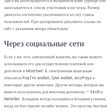
Здесь вы регистрируетесь в выбранном вами турнире или
записываетесь в список участников кэш-игры. Размер
джекпота постепенно увеличивается за счет ставок
пользователей. При цитировании документа ссылка на
сайт с указанием автора обязательна.
Через социальные сети
Если у вас есть электронный кошелек, вы также можете
использовать его для осуществления платежей или
депозитов в Mostbet. К электронным кошелькам
относятся PayTm wallet, Qiwi wallet, ecoPayz и
некоторые другие кошельки. Другие методы, которые вы
можете использовать для внесения депозитов, — Skrill и
Neteller. Блэкджек всегда пользовался большим успехом,
когда он был принят онлайн-казино. Это простая, быстрая