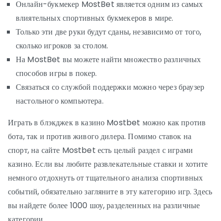
Онлайн-букмекер MostBet является одним из самых
влиятельных спортивных букмекеров в мире.
Только эти две руки будут сданы, независимо от того,
сколько игроков за столом.
На MostBet вы можете найти множество различных
способов игры в покер.
Связаться со службой поддержки можно через браузер
настольного компьютера.
Играть в блэкджек в казино Mostbet можно как против
бота, так и против живого дилера. Помимо ставок на
спорт, на сайте Mostbet есть целый раздел с играми
казино. Если вы любите развлекательные ставки и хотите
немного отдохнуть от тщательного анализа спортивных
событий, обязательно загляните в эту категорию игр. Здесь
вы найдете более 1000 шоу, разделенных на различные
категории.