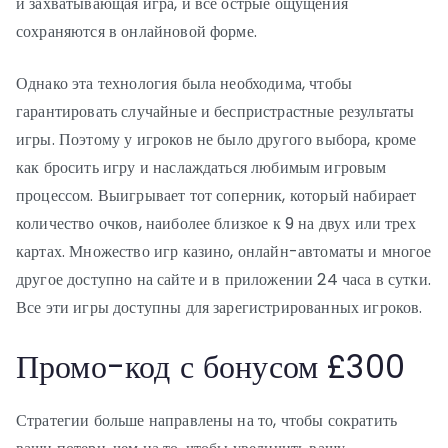
и захватывающая игра, и все острые ощущения
сохраняются в онлайновой форме.
Однако эта технология была необходима, чтобы
гарантировать случайные и беспристрастные результаты
игры. Поэтому у игроков не было другого выбора, кроме
как бросить игру и наслаждаться любимым игровым
процессом. Выигрывает тот соперник, который набирает
количество очков, наиболее близкое к 9 на двух или трех
картах. Множество игр казино, онлайн-автоматы и многое
другое доступно на сайте и в приложении 24 часа в сутки.
Все эти игры доступны для зарегистрированных игроков.
Промо-код с бонусом £300
Стратегии больше направлены на то, чтобы сократить