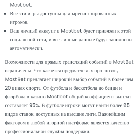
Mostbet.
Все эти игры доступны для зарегистрированных
игроков.
Ваш личный аккаунт в Mostbet будет привязан к этой
социальной сети, и все личные данные будут заполнены
автоматически.
Возможности для прямых трансляций событий в MostBet
ограничены. Что касается предматчевых прогнозов,
MostBet предлагает широкий выбор событий в более чем
20 видах спорта. От футбола и баскетбола до бенди и
флорбола в казино Mostbet общий коэффициент выплат
составляет 95%. В футболе игроки могут найти более 85
видов ставок, доступных на высшие лиги. Важнейшим
фактором в любой игорной платформе является качество
профессиональной службы поддержки.