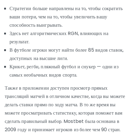
Стратегии больше направлены на то, чтобы сократить
ваши потери, чем на то, чтобы увеличить вашу
способность выигрывать.
Здесь нет алгоритмических RGN, влияющих на
результат.
В футболе игроки могут найти более 85 видов ставок,
доступных на высшие лиги.
Крикет, регби, пляжный футбол и снукер — одни из
самых необычных видов спорта.
Также в приложении доступен просмотр прямых
трансляций матчей в отличном качестве, когда вы можете
делать ставки прямо по ходу матча. В то же время вы
можете просматривать статистику, которая поможет вам
сделать правильный выбор. Mostbet была основана в
2009 году и принимает игроков из более чем 90 стран.