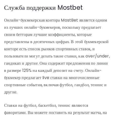
Служба поддержки Mostbet
Онлайн-букмекерская контора MostBet является одним
из лучших онлайн-букмекеров, поскольку предлагает
своим бетторам лучшие коэффициенты, которые
представлены в десятичных цифрах. В этой букмекерской
конторе есть список рынков спортивных ставок, и
пользователи могут делать такие ставки, как over/under,
гандикап и другие. Она содержит предложения по линии
в размере 125% на каждый депозит на счету. Онлайн-
букмекер предлагает live ставки на многочисленные
спортивные события, включая футбол, гандбол, теннис и
другие.
Ставки на футбол, баскетбол, теннис являются
фаворитами. Вы можете поставить на результат матча, на