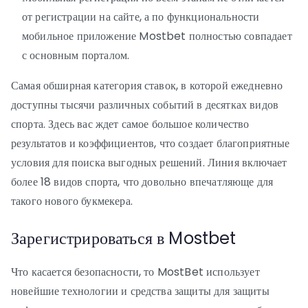
от регистрации на сайте, а по функциональности
мобильное приложение Mostbet полностью совпадает
с основным порталом.
Самая обширная категория ставок, в которой ежедневно
доступны тысячи различных событий в десятках видов
спорта. Здесь вас ждет самое большое количество
результатов и коэффициентов, что создает благоприятные
условия для поиска выгодных решений. Линия включает
более 18 видов спорта, что довольно впечатляюще для
такого нового букмекера.
Зарегистрироваться в Mostbet
Что касается безопасности, то MostBet использует
новейшие технологии и средства защиты для защиты