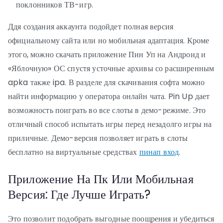
поклонников ТВ-игр.
Ддя создания аккаунта подойдет полная версия
официальному сайта или но мобильная адаптация. Кроме
этого, можно скачать приложение Пин Уп на Андроид и
«Яблочную» ОС спустя усточные архивы со расширенным
apka также ipa. В разделе для скачивания софта можно
найти информацию у оператора онлайн чата. Pin Up дает
возможность поиграть во все слоты в демо-режиме. Это
отличный способ испытать игры перед незадолго игры на
приличные. Демо-версия позволяет играть в слоты
бесплатно на виртуальные средствах
пинап вход
.
Приложение На Пк Или Мобильная
Версия: Где Лучше Играть?
Это позволит подобрать выгодные поощрения и убедиться