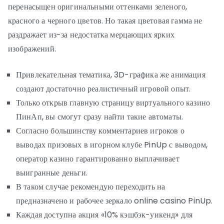
перенасыщен оригинальными оттенками зеленого,
красного а черного цветов. Но такая цветовая гамма не
раздражает из-за недостатка мерцающих ярких
изображений.
Привлекательная тематика, 3D-графика же анимация
создают достаточно реалистичный игровой опыт.
Только открыв главную страницу виртуального казино
ПинАп, вы смогут сразу найти такие автоматы.
Согласно большинству комментариев игроков о
выводах призовых в игорном клубе PinUp с выводом,
оператор казино гарантированно выплачивает
выигранные деньги.
В таком случае рекомендую переходить на
предназначено и рабочее зеркало online casino PinUp.
Каждая доступна акция «10% кэшбэк-уикенд» для