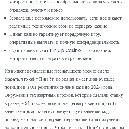
которое предлагает разнообразные игры, включая слоты,
блэкджек, рулетку и покер.
Зеркала еще невозможно использовать, если возникают
различные технические сбои на серверах казино.
Пинап казино гарантирует порядочную игру,
оперативные выплаты и полную конфиденциальность.
Официальный сайт Pin Up Casino — это казино,
которое позволяет играть в игры онлайн.
Из вышеперечисленные преимуществ можно смело
сказать, что сайт Пин Уп но зря занимает лидирующее
позиции в ТОП рейтингах онлайн казино 2024 года.
Окружении тех азартных игроков, которые сделали ставку
в размере $1 и более, всякий час разыгрывается приз. В
качестве промо-кода используется уникальный код
игрока, который он получает персонально ддя получения
дополнительного приза. Чтобы играть в ПинАп с выводом