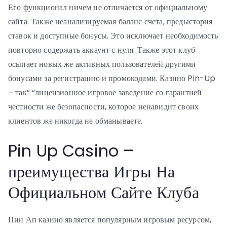
Его функционал ничем не отличается от официальному
сайта. Также неанализируемая баланс счета, предыстория
ставок и доступные бонусы. Это исключает необходимость
повторно содержать аккаунт с нуля. Также этот клуб
осыпает новых же активных пользователей другими
бонусами за регистрацию и промокодами. Казино Pin-Up
– так” “лицензионное игровое заведение со гарантией
честности же безопасности, которое ненавидит своих
клиентов же никогда не обманываете.
Pin Up Casino –
преимущества Игры На
Официальном Сайте Клуба
Пин Ап казино является популярным игровым ресурсом,