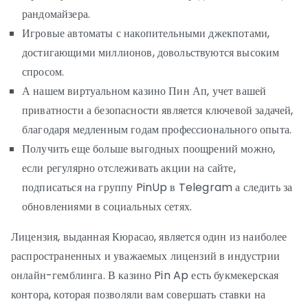
рандомайзера.
Игровые автоматы с накопительными джекпотами,
достигающими миллионов, довольствуются высоким
спросом.
А нашем виртуальном казино Пин Ап, учет вашей
приватности а безопасности является ключевой задачей,
благодаря медленным годам профессионального опыта.
Получить еще больше выгодных поощрений можно,
если регулярно отслеживать акции на сайте,
подписаться на группу PinUp в Telegram а следить за
обновлениями в социальных сетях.
Лицензия, выданная Кюрасао, является один из наиболее
распространенных и уважаемых лицензий в индустрии
онлайн-гемблинга. В казино Pin Ap есть букмекерская
контора, которая позволяли вам совершать ставки на