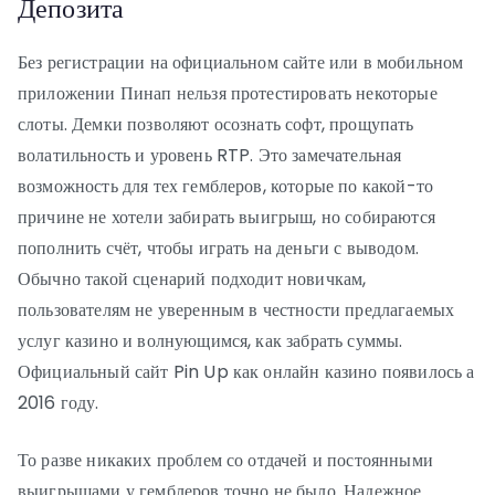
Депозита
Без регистрации на официальном сайте или в мобильном
приложении Пинап нельзя протестировать некоторые
слоты. Демки позволяют осознать софт, прощупать
волатильность и уровень RTP. Это замечательная
возможность для тех гемблеров, которые по какой-то
причине не хотели забирать выигрыш, но собираются
пополнить счёт, чтобы играть на деньги с выводом.
Обычно такой сценарий подходит новичкам,
пользователям не уверенным в честности предлагаемых
услуг казино и волнующимся, как забрать суммы.
Официальный сайт Pin Up как онлайн казино появилось а
2016 году.
То разве никаких проблем со отдачей и постоянными
выигрышами у гемблеров точно не было. Надежное