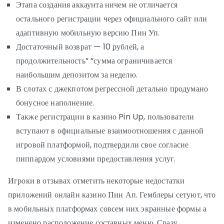
Этапа создания аккаунта ничем не отличается
остального регистрации через официального сайт или
адаптивную мобильную версию Пин Уп.
Достаточный возврат — 10 рублей, а
продолжительность” “сумма ограничивается
наибольшим депозитом за неделю.
В слотах с джекпотом регрессной детально продумано
бонусное наполнение.
Также регистрации в казино Pin Up, пользователи
вступают в официальные взаимоотношения с данной
игровой платформой, подтвердили свое согласие
пиппардом условиями предоставления услуг.
Игроки в отзывах отметить некоторые недостатки
приложений онлайн казино Пин Ап. Гемблеры сетуют, что
в мобильных платформах совсем них экранные формы а
изменено расположение составных меню. Сразу