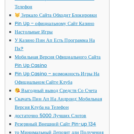
Телефон
Зеркало Сайта Обходит Блокировки
Pin Up – официальному Сайт Казино
Настольные Игры
У Казино Пин Ап Есть Программа На
Пк?
Мобильная Версия Официального Сайта
Pin Up Casino
Pin Up Casino – возможность Игры На
Официальном Сайте Клуба
Выгодный вывод Средств Со Счета
Скачать Пин Ап На Андроид: Мобильная
Версия Клуба на Телефон
достаточно 5000 Лучших Слотов
Резервный Внешний Сайт Pin-up 134
то Минимальный Депозит дли Получения