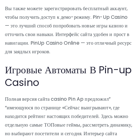
Вы также можете зарегистрировать бесплатный аккаунт,
чтобы получить доступ к демо-режиму. Pin-Up Casino
— это лучший способ попробовать новые игры казино и
отточить свои навыки. Интерфейс сайта удобен и прост в
навигации. PinUp Casino Online — это отличный ресурс
для заядлых игроков.
Игровые Автоматы В Pin-up
Casino
Полная версия сайта casino Pin Ap предложил”
“имеющуюся по странице «Сейчас выигрывают», где
находится рейтинг настоящих победителей. Здесь можно
отдельную самые ТОПовые геймы, рассмотреть динамику,
но выбирают посетители и сегодня. Интерьер сайта