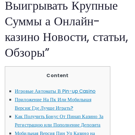
Выигрывать Крупные
Суммы а Онлайн-
казино Новости, статьи,
Обзоры”
Content
Игровые Автоматы В Pin-up Casino
Приложение На Пк Или Мобильная
Версия: Где Лучше Играть?
Как Получить Бонус От Пинап Казино За
Регистрацию или Пополнение Депозита
Мобильная Версия Пин Уп Казино на