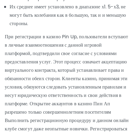
Их среднее имеет установлено в диапазоне х1. 5-х3, не
могут быть колебания как в большую, так и и меньшую
стороны.
При регистрации в казино Pin Up, пользователи вступают
в личные взаимоотношения с данной игровой
платформой, подтвердили свое согласие с условиями
предоставления услуг. Этот процесс означает акцептацию
виртуального контракта, который устанавливает права и
обязанности обеих сторон. Клиенты казино, принимая эти
условия, обязуются следовать установленным правилам и
несут юридическую ответственность и свои действия в
платформе. Открытие аккаунтов в казино Пин Ап
разрешено только совершеннолетним посетителям
Выполнить регистрационную процедуру и данном онлайн
клубе смогут даже неопытные новички. Регистрироваться