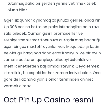
tutulmuş daha bir şərtləri yerinə yetirmək tələb
oluna bilər.
Əgər siz qumar oynamaq xoşunuza gəlirsə, onda Pin
Up 306 casino hətta ən picky istifadəçiləri belə razı
sala biləcək. Qumar, gəlirli promoserlər və
tətbiqetməni smartfonunuza quraşdırmaq bacarığı
üçün bir çox müxtəlif oyunlar var. Məqalədə şirkətin
nə olduğu haqqında daha ətraflı oxuyun. Və biz oyun
zamanı bettorun qarşılaşa biləcəyi üstünlük və
mənfi cəhətlərdən başlamaq istəyirik. Qeyd etmək
istərdik ki, bu aspektlər hər zaman individualdır. Ona
görə də kazinoya yalnız onlar tərəfindən qiymət
vermək olmaz.
Oct Pin Up Casino rəsmi