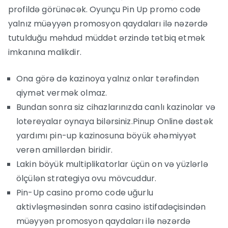
profildə görünəcək. Oyunçu Pin Up promo code
yalnız müəyyən promosyon qaydaları ilə nəzərdə
tutulduğu məhdud müddət ərzində tətbiq etmək
imkanına malikdir.
Ona görə də kazinoya yalnız onlar tərəfindən
qiymət vermək olmaz.
Bundan sonra siz cihazlarınızda canlı kazinolar və
lotereyalar oynaya bilərsiniz.Pinup Online dəstək
yardımı pin-up kazinosuna böyük əhəmiyyət
verən amillərdən biridir.
Lakin böyük multiplikatorlar üçün on və yüzlərlə
ölçülən strategiya ovu mövcuddur.
Pin-Up casino promo code uğurlu
aktivləşməsindən sonra casino istifadəçisindən
müəyyən promosyon qaydaları ilə nəzərdə