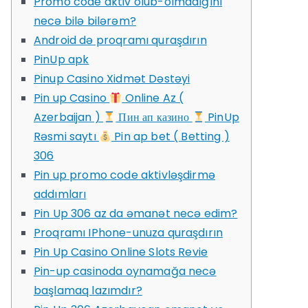
Promo code aktiv olub-olmadığını
necə bilə bilərəm?
Android də proqramı quraşdırın
PinUp apk
Pinup Casino Xidmət Dəstəyi
Pin up Casino
Online Az (
Azerbaijan )
Пин ап казино
PinUp
Rəsmi saytı
Pin ap bet ( Betting )
306
Pin up promo code aktivləşdirmə
addımları
Pin Up 306 az da əmanət necə edim?
Proqramı IPhone-unuza quraşdırın
Pin Up Casino Online Slots Revie
Pin-up casinoda oynamağa necə
başlamaq lazımdır?