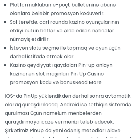
Platformaklubun e-poçt bülleteninə abunə
olanlara beləbir promosyon koduverir.
Sol tərəfdə, cari raunda kazino oyunçularının
etdiyi bütün betlər və əldə edilən nəticələr
nümayiş etdirilir.
İstəyən slotu seçmə ilə tapmaq və oyun üçün
dərhal istifadə etmək olar.
Kazino qeydiyyatı qaydaları Pin-up onlayn
kazinonun slot maşınları Pin Up Casino
promosyon kodu və bonusRead More
IOS-da PinUp yükləndikdən dərhal sonra avtomatik
olaraq quraşdırılacaq. Android isə tətbiqin sistemdə
qurulması üçün naməlum mənbələrdən
quraşdırmaya icazə vermənizi tələb edəcək.
Şirkətimiz PinUp da yeni ödəniş metodları əlavə