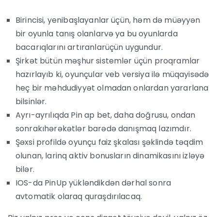
Birincisi, yenibaşlayanlar üçün, həm də müəyyən
bir oyunla tanış olanlarvə ya bu oyunlarda
bacarıqlarını artıranlarüçün uygundur.
Şirkət bütün məşhur sistemlər üçün proqramlar
hazırlayıb ki, oyunçular veb versiya ilə müqayisədə
heç bir məhdudiyyət olmadan onlardan yararlana
bilsinlər.
Ayrı-ayrılıqda Pin ap bet, daha doğrusu, ondan
sonrakıhərəkətlər barədə danışmaq lazımdır.
Şəxsi profildə oyunçu faiz şkalası şəklində təqdim
olunan, larinq aktiv bonusların dinamikasını izləyə
bilər.
IOS-da PinUp yükləndikdən dərhal sonra
avtomatik olaraq quraşdırılacaq.