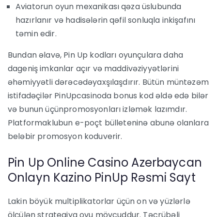
Aviatorun oyun mexanikası qəza üslubunda
hazırlanır və hadisələrin qəfil sonluqla inkişafını
təmin edir.
Bundan əlavə, Pin Up kodları oyunçulara daha
dageniş imkanlar açır və maddivəziyyətlərini
əhəmiyyətli dərəcədəyaxşılaşdırır. Bütün müntəzəm
istifadəçilər PinUpcasinoda bonus kod əldə edə bilər
və bunun üçünpromosyonları izləmək lazımdır.
Platformaklubun e-poçt bülleteninə abunə olanlara
beləbir promosyon koduverir.
Pin Up Online Casino Azerbaycan ️
Onlayn Kazino PinUp Rəsmi Sayt
Lakin böyük multiplikatorlar üçün on və yüzlərlə
ölçülən strategiya ovu mövcuddur. Təcrübəli