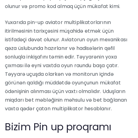
olunur və promo kod almaq üçün mükafat kimi.
Yuxarıda pin-up aviator multiplikatorlarının
itirilməsinin tarixçəsini müşahidə etmək üçün
istifadəçi dəvət olunur. Aviatorun oyun mexanikası
qəza üslubunda hazırlanır və hadisələrin qəfil
sonluqla inkişafını təmin edir. Təyyarənin yoxa
çıxması ilə eyni vaxtda oyun raundu başa çatır.
Təyyarə uçuşda olarkən və monitorun içində
görünən qaldığı müddətdə oyunçunun mükafat
ödənişinin alınması üçün vaxtı olmalıdır. Uduşların
miqdarı bet məbləğinin məhsulu və bet bağlanan
vaxta qədər çatan multiplikator hesablanır.
Bizim Pin up proqramı