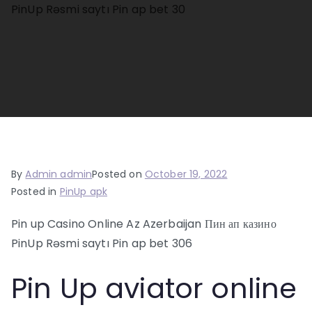
PinUp Rəsmi saytı Pin ap bet 30
By
Admin admin
Posted on
October 19, 2022
Posted in
PinUp apk
Pin up Casino Online Az Azerbaijan Пин ап казино
PinUp Rəsmi saytı Pin ap bet 306
Pin Up aviator️ online