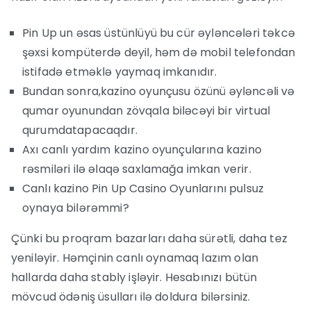
Pin Up un əsas üstünlüyü bu cür əyləncələri təkcə
şəxsi kompüterdə deyil, həm də mobil telefondan
istifadə etməklə yaymaq imkanıdır.
Bundan sonra,kazino oyunçusu özünü əyləncəli və
qumar oyunundan zövqala biləcəyi bir virtual
qurumdatapacaqdır.
Axı canlı yardım kazino oyunçularına kazino
rəsmiləri ilə əlaqə saxlamağa imkan verir.
Canlı kazino Pin Up Casino Oyunlarını pulsuz
oynaya bilərəmmi?
Çünki bu proqram bazarları daha sürətli, daha tez
yeniləyir. Həmçinin canlı oynamaq lazım olan
hallarda daha stably işləyir. Hesabınızı bütün
mövcud ödəniş üsulları ilə doldura bilərsiniz.