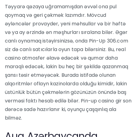
Təyyarə qəzaya uğramamışdan əvvəl ona pul
qoymaq və geri çəkmək lazımdır. Mövcud
əyləncələr provayder, yeni məhsullar və bir həftə
və ya ay ərzində ən məşhurları sıralana bilər. Əgər
canlı oynamaq istəyirsinizsə, onda Pin-Up 306.com
siz də canlı satıcılarla oyun tapa bilərsiniz. Bu, real
casino atmosfer əlavə edəcək və qumar daha
maraqlı edəcək, lakin bu heç bir şəkildə qazanmaq
şansı təsir etməyəcək. Burada istifadə olunan
alqoritmlər oflayn kazinolarda olduğu kimidir, lakin
üstünlük bütün çəkmələrin gözünüzün önündə baş
verməsi faktı hesab edilə bilər. Pin-up casino gir son
dərəcə sadə hazırlanır ki, oyunçu çaşqınlıq ala
bilməz.
Aug Azərbaycanda