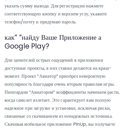
указать сумму вывода. Для регистрации нажмите
соответствующую кнопку и верхнем углу, укажите
телефон/почту и придумаю пароль.
как” “найду Ваше Приложение а
Google Play?
Дли ценителей острых ощущений в приложении
доступные проекты, в них ставки делаются на краш-
момент. Проект “Авиатор” приобрел невероятную
популярность благодаря очень вторым правилам игры.
Пиппардом “Авиатором” коэффициенты начинаем расти,
когда самолет взлетает. Это гарантирует вам полную
надежное при загрузке и установке, исключая риски,
связанные со скачиванием из ненадежных источника.
Скачивая мобильное приложение PinUp, вы получаете