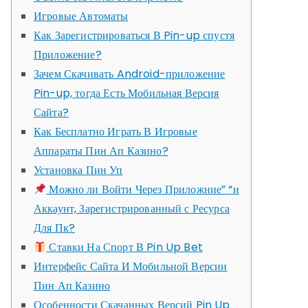
Игровые Автоматы
Как Зарегистрироваться В Pin-up спустя
Приложение?
Зачем Скачивать Android-приложение
Pin-up, тогда Есть Мобильная Версия
Сайта?
Как Бесплатно Играть В Игровые
Аппараты Пин Ап Казино?
Установка Пин Уп
Можно ли Войти Через Приложние” “и
Аккаунт, Зарегистрированный с Ресурса
Для Пк?
Ставки На Спорт В Pin Up Bet
Интерфейс Сайта И Мобильной Версии
Пин Ап Казино
Особенности Скачанных Версий Pin Up