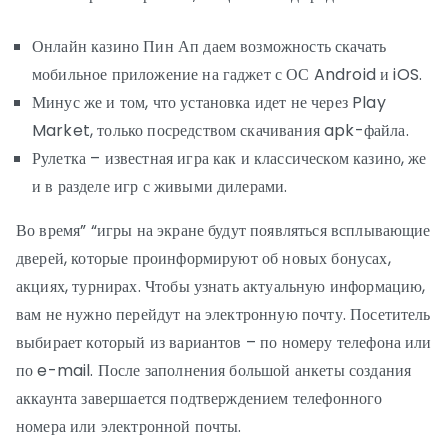
Онлайн казино Пин Ап даем возможность скачать
мобильное приложение на гаджет с ОС Android и iOS.
Минус же и том, что установка идет не через Play
Market, только посредством скачивания apk-файла.
Рулетка – известная игра как и классическом казино, же
и в разделе игр с живыми дилерами.
Во время” “игры на экране будут появляться всплывающие
дверей, которые проинформируют об новых бонусах,
акциях, турнирах. Чтобы узнать актуальную информацию,
вам не нужно перейдут на электронную почту. Посетитель
выбирает который из вариантов – по номеру телефона или
по e-mail. После заполнения большой анкеты создания
аккаунта завершается подтверждением телефонного
номера или электронной почты.