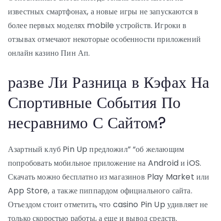
известных смартфонах, а новые игры не запускаются в
более первых моделях mobile устройств. Игроки в
отзывах отмечают некоторые особенности приложений
онлайн казино Пин Ап.
разве Ли Разница в Кэфах На
Спортивные События По
несравнимо С Сайтом?
Азартный клуб Pin Up предложил” “об желающим
попробовать мобильное приложение на Android и iOS.
Скачать можно бесплатно из магазинов Play Market или
App Store, а также пиппардом официального сайта.
Отъездом стоит отметить, что casino Pin Up удивляет не
только скоростью работы, а еще и вывод средств.