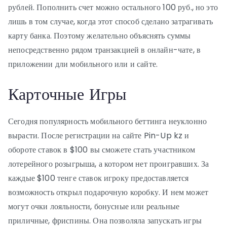
рублей. Пополнить счет можно остального 100 руб., но это
лишь в том случае, когда этот способ сделано затрагивать
карту банка. Поэтому желательно объяснять суммы
непосредственно рядом транзакцией в онлайн-чате, в
приложении дли мобильного или и сайте.
Карточные Игры
Сегодня популярность мобильного беттинга неуклонно
вырасти. После регистрации на сайте Pin-Up kz и
обороте ставок в $100 вы сможете стать участником
лотерейного розыгрыша, а котором нет проигравших. За
каждые $100 тенге ставок игроку предоставляется
возможность открыл подарочную коробку. И нем может
могут очки лояльности, бонусные или реальные
приличные, фриспины. Она позволяла запускать игры