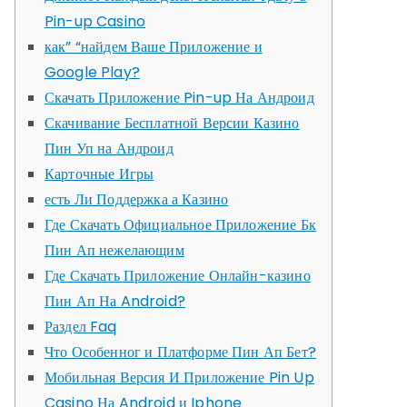
Pin-up Casino
как” “найдем Ваше Приложение и
Google Play?
Скачать Приложение Pin-up На Андроид
Скачивание Бесплатной Версии Казино
Пин Уп на Андроид
Карточные Игры
есть Ли Поддержка а Казино
Где Скачать Официальное Приложение Бк
Пин Ап нежелающим
Где Скачать Приложение Онлайн-казино
Пин Ап На Android?
Раздел Faq
Что Особенног и Платформе Пин Ап Бет?
Мобильная Версия И Приложение Pin Up
Casino На Android и Iphone