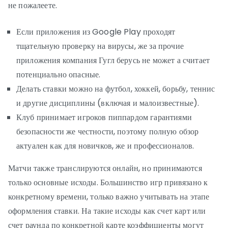
не пожалеете.
Если приложения из Google Play проходят
тщательную проверку на вирусы, же за прочие
приложения компания Гугл берусь не может а считает
потенциально опасные.
Делать ставки можно на футбол, хоккей, борьбу, теннис
и другие дисциплины (включая и малоизвестные).
Клуб принимает игроков пиппардом гарантиями
безопасности же честности, поэтому полную обзор
актуален как для новичков, же и профессионалов.
Матчи также транслируются онлайн, но принимаются
только основные исходы. Большинство игр привязано к
конкретному времени, только важно учитывать на этапе
оформления ставки. На такие исходы как счет карт или
счет раунда по конкретной карте коэффициенты могут