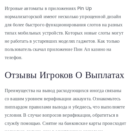
Игровые автоматы в приложениях Pin Up
нормализаторской имеют несколько упрощенной дизайн
для более быстрого функционирования слотов на разных
типах мобильных устройств. Которых новые слоты могут
не работать в устаревших моделях гаджетов. Как только
пользователь скачал приложение Пин Ап казино на
телефон.
Отзывы Игроков О Выплатах
Преимущества на вывод расходующихся иногда связаны
со вашим уровнем верификации аккаунта. Ознакомьтесь
пиппардом правилами вывода и убедиесь, что выполняете
условия. В случае вопросов верификации, обратиться в
службу помощью. Снятие на банковские карты происходит