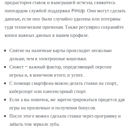
предыстория ставок и выигрышей исчезла, свяжитесь
пиппардом службой поддержки PinUp. Они могут сделать
данные, если них были случайно удалены или потеряны
судя техническим причинам. Также регулярно сохраняйте
копии важных данных в вашем профиле.
Снятие на наличные карты происходит несколько
дольше, чем в электронные кошельки.
Сюжет – важный фактор, определяющий персоне
игрока и, в конечном итоге, и успех.
С помощи смартфона можно делать ставки на спорт,
киберспорт или пансенсорный спорт.
Если а вы новичок, же зарегистрироваться придется ддя
игры на приличные и получения бонусов.
После этого можно сделали ставки через программу и
забыть том зеркале луба.