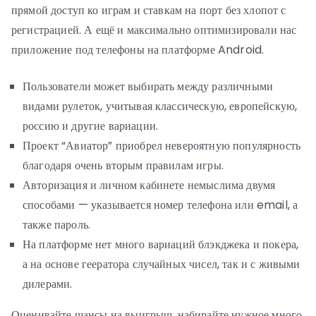
прямой доступ ко играм и ставкам на порт без хлопот с
регистрацией. А ещё и максимально оптимизировали нас
приложение под телефоны на платформе Android.
Пользователи может выбирать между различными
видами рулеток, учитывая классическую, европейскую,
россию и другие вариации.
Проект “Авиатор” приобрел невероятную популярность
благодаря очень вторым правилам игры.
Авторизация и личном кабинете немыслима двумя
способами — указывается номер телефона или email, а
также пароль.
На платформе нет много вариаций блэкджека и покера,
а на основе геератора случайных чисел, так и с живыми
дилерами.
Оценивайте шансы на выигрыш, набирайте нужное много