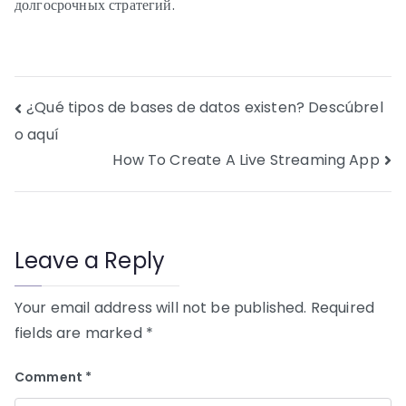
долгосрочных стратегий.
Post
¿Qué tipos de bases de datos existen? Descúbrel
o aquí
navigation
How To Create A Live Streaming App
Leave a Reply
Your email address will not be published.
Required
fields are marked
*
Comment
*