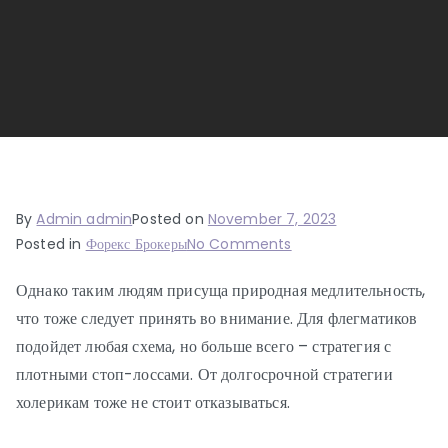
By
Admin admin
Posted on
November 7, 2023
on
Posted in
Форекс Брокеры
No Comments
Стратегии
Однако таким людям присуща природная медлительность,
Форекс
что тоже следует принять во внимание. Для флегматиков
для
рынка
подойдет любая схема, но больше всего – стратегия с
Forex:
плотными стоп-лоссами. От долгосрочной стратегии
Лучшие
холерикам тоже не стоит отказываться.
торговые
системы