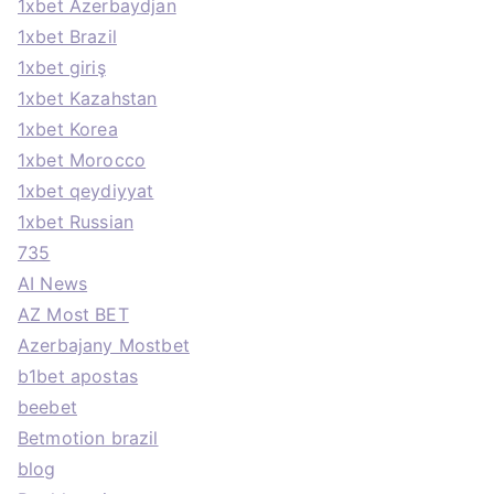
1xbet Azerbaydjan
1xbet Brazil
1xbet giriş
1xbet Kazahstan
1xbet Korea
1xbet Morocco
1xbet qeydiyyat
1xbet Russian
735
AI News
AZ Most BET
Azerbajany Mostbet
b1bet apostas
beebet
Betmotion brazil
blog