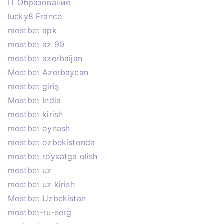
IT Образование
lucky8 France
mostbet apk
mostbet az 90
mostbet azerbaijan
Mostbet Azerbaycan
mostbet giriş
Mostbet India
mostbet kirish
mostbet oynash
mostbet ozbekistonda
mostbet royxatga olish
mostbet uz
mostbet uz kirish
Mostbet Uzbekistan
mostbet-ru-serg