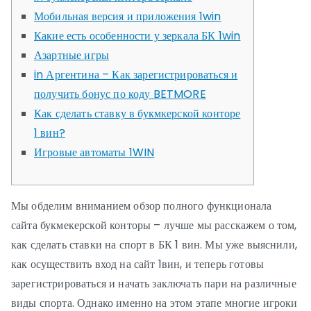
Мобильная версия и приложения 1win
Какие есть особенности у зеркала БК 1win
Азартные игры
in Аргентина – Как зарегистрироваться и
получить бонус по коду BETMORE
Как сделать ставку в букмкерской конторе
1 вин?
Игровые автоматы 1WIN
Мы обделим вниманием обзор полного функционала
сайта букмекерской конторы – лучше мы расскажем о том,
как сделать ставки на спорт в БК 1 вин. Мы уже выяснили,
как осуществить вход на сайт 1вин, и теперь готовы
зарегистрироваться и начать заключать пари на различные
виды спорта. Однако именно на этом этапе многие игроки