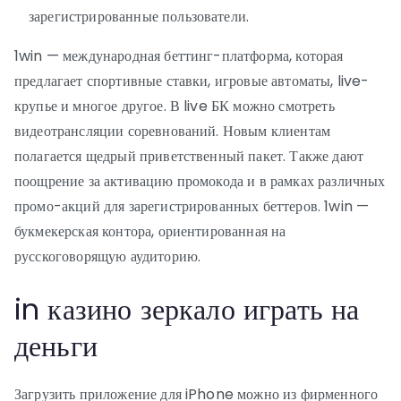
зарегистрированные пользователи.
1win — международная беттинг-платформа, которая
предлагает спортивные ставки, игровые автоматы, live-
крупье и многое другое. В live БК можно смотреть
видеотрансляции соревнований. Новым клиентам
полагается щедрый приветственный пакет. Также дают
поощрение за активацию промокода и в рамках различных
промо-акций для зарегистрированных беттеров. 1win —
букмекерская контора, ориентированная на
русскоговорящую аудиторию.
in казино зеркало играть на
деньги
Загрузить приложение для iPhone можно из фирменного