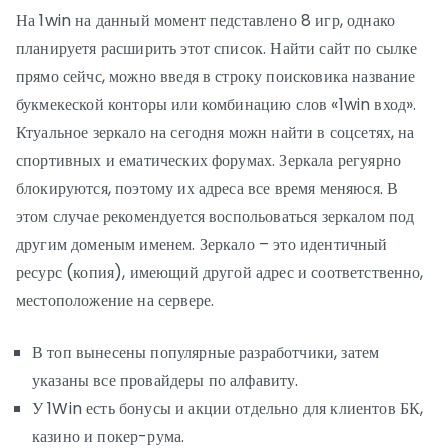
На 1win на данный момент педставлено 8 игр, однако
планируетя расширить этот список. Найти сайт по сылке
прямо сейчс, можно введя в строку поисковика название
букмекеской конторы или комбинацию слов «1win вход».
Ктуальное зеркало на сегодня можн найти в соцсетях, на
спортивных и ематических форумах. Зеркала регуярно
блокируются, поэтому их адреса все время меняюся. В
этом случае рекомендуется воспольоваться зеркалом под
другим доменым именем. Зеркало – это идентичный
ресурс (копия), имеющий другой адрес и соответственно,
местоположение на сервере.
В топ вынесены популярные разработчики, затем
указаны все провайдеры по алфавиту.
У 1Win есть бонусы и акции отдельно для клиентов БК,
казино и покер-рума.