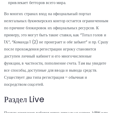
привлекает бетторов всего мира.
Во многих странах вход на официальный портал
нелегальных букмекерских контор остается ограниченным
по причине блокировок их официальных ресурсов. К
примеру, это могут быть такие ставки, как “Тотал голов и
1Х”, “Команда 1 (2) не проиграет и обе забьют” и пр. Сразу
после прохождения регистрации игроку становится
доступен личный кабинет и его многочисленные
функции, в частности, пополнение счета. Там вы увидите
все способы, доступные для ввода и вывода средств.
Существует два типа регистрация – обычная и
посредством соцсетей.
Раздел Live
Поэтоу компания работет через зеркальые копии, VPN или