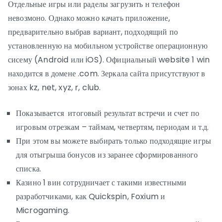
Отдельные игры или раделы загрузить н телефон
невозмоно. Однако можно качать приложение,
предварительно выбрав вариант, подходящий по
установленную на мобильном устройстве операционную
сисему (Android или iOS). Официальный website 1 win
находится в домене .com. Зеркала сайта присутствуют в
зонах kz, net, xyz, r, club.
Показывается итоговый результат встречи и счет по
игровым отрезкам – таймам, четвертям, периодам и т.д.
При этом вы можете выбирать только подходящие игры
для отыгрыша бонусов из заранее сформированного
списка.
Казино 1 вин сотрудничает с такими известными
разработчиками, как Quickspin, Foxium и
Microgaming.