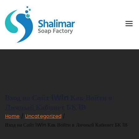
Skip
to
content
Shalimar
Affordable and
Accessible Hygiene
Soap
Factory
Вход на Сайт 1Win Как Войти в
Личный Кабинет БК 1В
Home
Uncategorized
Вход на Сайт 1Win Как Войти в Личный Кабинет БК 1В