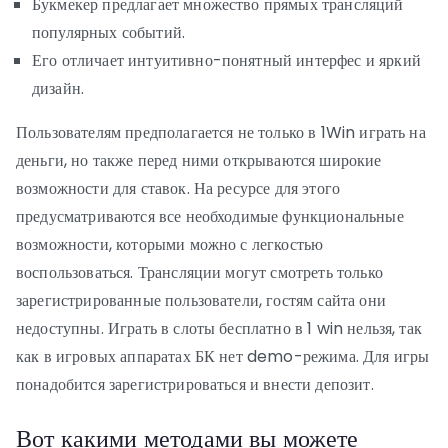
Букмекер предлагает множество прямых трансляций
популярных событий.
Его отличает интуитивно-понятный интерфес и яркий
дизайн.
Пользователям предполагается не только в 1Win играть на
деньги, но также перед ними открываются широкие
возможности для ставок. На ресурсе для этого
предусматриваются все необходимые функциональные
возможности, которыми можно с легкостью
воспользоваться. Трансляции могут смотреть только
зарегистрированные пользователи, гостям сайта они
недоступны. Играть в слоты бесплатно в 1 win нельзя, так
как в игровых аппаратах БК нет demo-режима. Для игры
понадобится зарегистрироваться и внести депозит.
Вот какими методами вы можете