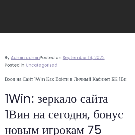
By
Admin admin
Posted on
September 19, 2022
Posted in
Uncategorized
Вход на Сайт 1Win Как Войти в Личный Кабинет БК 1Ви
1Win: зеркало сайта
1Вин на сегодня, бонус
новым игрокам 75