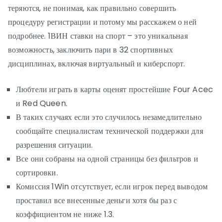
теряются, не понимая, как правильно совершить
процедуру регистрации и потому мы расскажем о ней
подробнее. 1ВИН ставки на спорт – это уникальная
возможность, заключить пари в 32 спортивных
дисциплинах, включая виртуальный и киберспорт.
Любтели играть в карты оценят простейшие Four Acec
и Red Queen.
В таких случаях если это случилось незамедлительно
сообщайте специалистам технической поддержки для
разрешения ситуации.
Все они собраны на одной страницы без фильтров и
сортировки.
Комиссия 1Win отсутствует, если игрок перед выводом
проставил все внесенные деньги хотя бы раз с
коэффициентом не ниже 1.3.