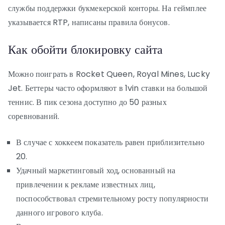
службы поддержки букмекерской конторы. На геймплее
указывается RTP, написаны правила бонусов.
Как обойти блокировку сайта
Можно поиграть в Rocket Queen, Royal Mines, Lucky
Jet. Беттеры часто оформляют в 1vin ставки на большой
теннис. В пик сезона доступно до 50 разных
соревнований.
В случае с хоккеем показатель равен приблизительно
20.
Удачный маркетинговый ход, основанный на
привлечении к рекламе известных лиц,
поспособствовал стремительному росту популярности
данного игрового клуба.