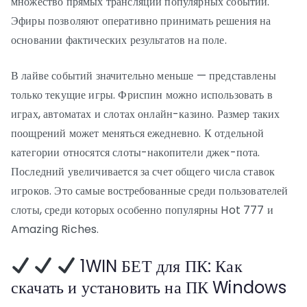
множество прямых трансляций популярных событий.
Эфиры позволяют оперативно принимать решения на
основании фактических результатов на поле.
В лайве событий значительно меньше — представлены
только текущие игры. Фриспин можно использовать в
играх, автоматах и слотах онлайн-казино. Размер таких
поощрений может меняться ежедневно. К отдельной
категории относятся слоты-накопители джек-пота.
Последний увеличивается за счет общего числа ставок
игроков. Это самые востребованные среди пользователей
слоты, среди которых особенно популярны Hot 777 и
Amazing Riches.
1WIN БЕТ для ПК: Как
скачать и установить на ПК Windows