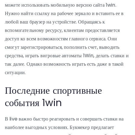
можете использовать мобильную версию сайта 1win.
Нужно найти ссылку на рабочее зеркало и вставить ее в
любой ваш браузер на устройстве. Обращаясь к
вспомогательному ресурсу, клиентам предоставляется
доступ ко всем возможностям главного сервиса. Они
смогут зарегистрироваться, пополнить счет, выводить
средства, играть вигровые автоматы 1Win, делать ставки и
так далее. Однако возможность играть есть даже в такой
ситуации.
Последние спортивные
события 1win
В live важно быстро реагировать и совершать ставки на
наиболее выгодных условиях. Букмекер предлагает