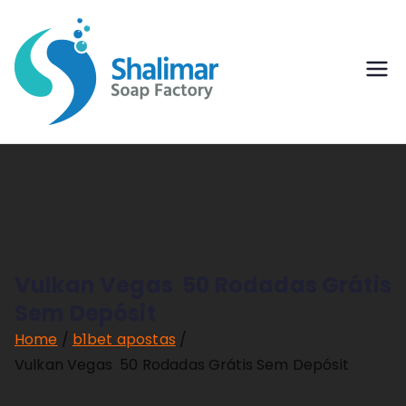
Skip
to
content
Shalimar
Affordable and
Accessible Hygiene
Soap
Factory
Vulkan Vegas ️ 50 Rodadas Grátis
Sem Depósit
Home
b1bet apostas
Vulkan Vegas ️ 50 Rodadas Grátis Sem Depósit