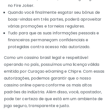
no Fire Joker.
Quando você finalmente esgotar seu bônus de
boas-vindas em três partes, poderá aproveitar
várias promoções e torneios regulares.
Tudo para que as suas informações pessoais e
financeiras permaneçam confidenciais e
protegidas contra acesso não autorizado.
Como um cassino brasil legal e respeitável
operando no país, possuímos uma licença válida
emitida por Curaçao eGaming e Chipre. Com essas
autorizações, podemos garantir que o nosso
cassino online opera conforme os mais altos
padrões da indústria. Além disso, você, apostador,
pode ter certeza de que está em um ambiente de
jogo seguro, transparente e justo.