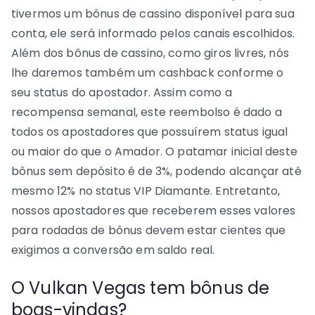
tivermos um bônus de cassino disponível para sua
conta, ele será informado pelos canais escolhidos.
Além dos bônus de cassino, como giros livres, nós
lhe daremos também um cashback conforme o
seu status do apostador. Assim como a
recompensa semanal, este reembolso é dado a
todos os apostadores que possuírem status igual
ou maior do que o Amador. O patamar inicial deste
bônus sem depósito é de 3%, podendo alcançar até
mesmo 12% no status VIP Diamante. Entretanto,
nossos apostadores que receberem esses valores
para rodadas de bônus devem estar cientes que
exigimos a conversão em saldo real.
O Vulkan Vegas tem bônus de
boas-vindas?