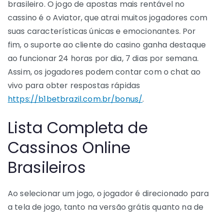
brasileiro. O jogo de apostas mais rentável no
cassino é o Aviator, que atrai muitos jogadores com
suas características únicas e emocionantes. Por
fim, o suporte ao cliente do casino ganha destaque
ao funcionar 24 horas por dia, 7 dias por semana.
Assim, os jogadores podem contar com o chat ao
vivo para obter respostas rápidas
https://b1betbrazil.com.br/bonus/
.
Lista Completa de
Cassinos Online
Brasileiros
Ao selecionar um jogo, o jogador é direcionado para
a tela de jogo, tanto na versão grátis quanto na de