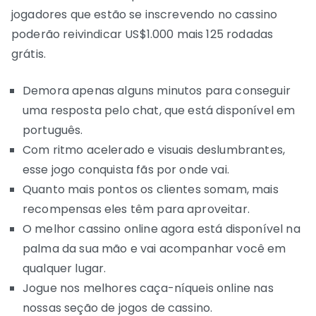
jogadores que estão se inscrevendo no cassino
poderão reivindicar US$1.000 mais 125 rodadas
grátis.
Demora apenas alguns minutos para conseguir
uma resposta pelo chat, que está disponível em
português.
Com ritmo acelerado e visuais deslumbrantes,
esse jogo conquista fãs por onde vai.
Quanto mais pontos os clientes somam, mais
recompensas eles têm para aproveitar.
O melhor cassino online agora está disponível na
palma da sua mão e vai acompanhar você em
qualquer lugar.
Jogue nos melhores caça-níqueis online nas
nossas seção de jogos de cassino.