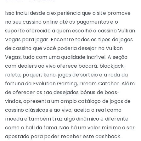
Isso inclui desde a experiência que o site promove
no seu cassino online até os pagamentos e o
suporte oferecido a quem escolhe o cassino Vulkan
Vegas para jogar. Encontre todos os tipos de jogos
de cassino que você poderia desejar no Vulkan
Vegas, tudo com uma qualidade incrível. A seção
com dealers ao vivo oferece bacará, blackjack,
roleta, pôquer, keno, jogos de sorteio e a roda da
fortuna da Evolution Gaming, Dream Catcher. Além
de oferecer os tão desejados bônus de boas-
vindas, apresenta um amplo catálogo de jogos de
cassino clássicos e ao vivo, aceita o real como
moeda e também traz algo dinâmico e diferente
como o hall da fama. Não há um valor mínimo a ser
apostado para poder receber este cashback.