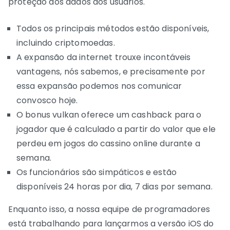
proteção dos dados dos usuários.
Todos os principais métodos estão disponíveis,
incluindo criptomoedas.
A expansão da internet trouxe incontáveis
vantagens, nós sabemos, e precisamente por
essa expansão podemos nos comunicar
convosco hoje.
O bonus vulkan oferece um cashback para o
jogador que é calculado a partir do valor que ele
perdeu em jogos do cassino online durante a
semana.
Os funcionários são simpáticos e estão
disponíveis 24 horas por dia, 7 dias por semana.
Enquanto isso, a nossa equipe de programadores
está trabalhando para lançarmos a versão iOS do