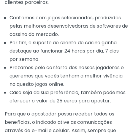
clientes parceiros.
Contamos com jogos selecionados, produzidos
pelas melhores desenvolvedoras de softwares de
cassino do mercado.
Por fim, o suporte ao cliente do casino ganha
destaque ao funcionar 24 horas por dia, 7 dias
por semana.
Prezamos pelo conforto dos nossos jogadores e
queremos que vocês tenham a melhor vivência
no quesito jogos online.
Caso seja da sua preferência, também podemos
oferecer o valor de 25 euros para apostar.
Para que o apostador possa receber todos os
benefícios, o indicado ative as comunicações
através de e-mail e celular. Assim, sempre que