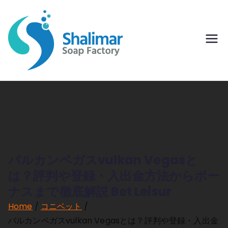
Skip
to
content
Shalimar
Affordable and
Accessible Hygiene
Soap
Factory
バルカンベガスvulkan Vegasと
は？評判や登録・入出金方法からボー
ナスまで徹底解説 Bet Leisur
Home
コニベット
バルカンベガスvulkan Vegasとは？評判や登録・入出金