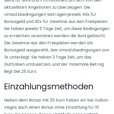
Seite für Boni und Promotionen, um sich von den
aktuellsten Angeboten zu überzeugen. Die
Umsatzbedingungen betragen jeweils 40x für
Bonusgeld und 30x für Gewinne aus den Freispielen.
Sie haben jeweils 5 Tage Zeit, um diese Bedingungen
zu erreichen, ansonsten werden die Boni gelöscht.
Die Gewinne aus den Freispielen werden als
Bonusgeld ausgezahlt, das Umsatzbedingungen von
3x unterliegt. Sie haben 3 Tage Zeit, um das
Guthaben umzusetzen, und der maximale Betrag
liegt bei 25 Euro.
Einzahlungsmethoden
Neben dem Bonus mit 25 Euro haben wir bei Vulkan
Vegas auch einen Bonus ohne Einzahlung für 10