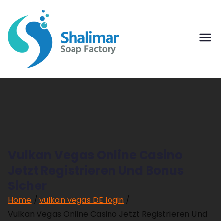
Skip
to
content
Shalimar
Affordable and
Accessible Hygiene
Soap
Factory
Vulkan Vegas Online Casino
Jetzt Registrieren Und Bonus
Sicher
Home
vulkan vegas DE login
Vulkan Vegas Online Casino Jetzt Registrieren Und