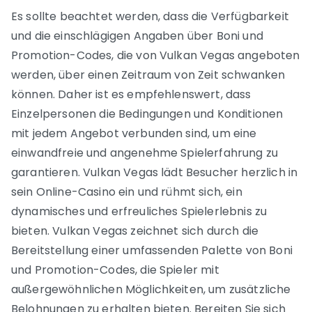
Es sollte beachtet werden, dass die Verfügbarkeit
und die einschlägigen Angaben über Boni und
Promotion-Codes, die von Vulkan Vegas angeboten
werden, über einen Zeitraum von Zeit schwanken
können. Daher ist es empfehlenswert, dass
Einzelpersonen die Bedingungen und Konditionen
mit jedem Angebot verbunden sind, um eine
einwandfreie und angenehme Spielerfahrung zu
garantieren. Vulkan Vegas lädt Besucher herzlich in
sein Online-Casino ein und rühmt sich, ein
dynamisches und erfreuliches Spielerlebnis zu
bieten. Vulkan Vegas zeichnet sich durch die
Bereitstellung einer umfassenden Palette von Boni
und Promotion-Codes, die Spieler mit
außergewöhnlichen Möglichkeiten, um zusätzliche
Belohnungen zu erhalten bieten. Bereiten Sie sich