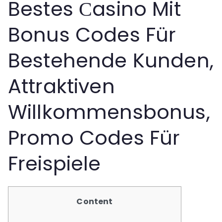
Bestes Сasino Mit
Bonus Codes Für
Bestehende Kunden,
Attraktiven
Willkommensbonus,
Promo Codes Für
Freispiele
Content