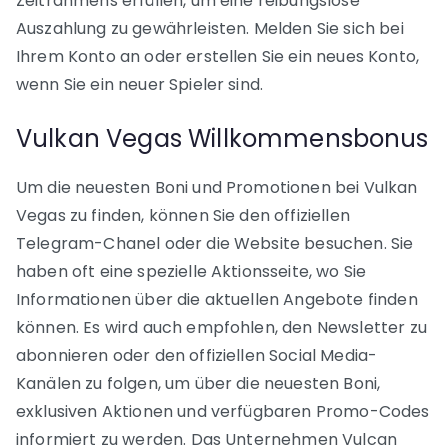
Zeitrahmens erfüllen, um eine reibungslose
Auszahlung zu gewährleisten. Melden Sie sich bei
Ihrem Konto an oder erstellen Sie ein neues Konto,
wenn Sie ein neuer Spieler sind.
Vulkan Vegas Willkommensbonus
Um die neuesten Boni und Promotionen bei Vulkan
Vegas zu finden, können Sie den offiziellen
Telegram-Chanel oder die Website besuchen. Sie
haben oft eine spezielle Aktionsseite, wo Sie
Informationen über die aktuellen Angebote finden
können. Es wird auch empfohlen, den Newsletter zu
abonnieren oder den offiziellen Social Media-
Kanälen zu folgen, um über die neuesten Boni,
exklusiven Aktionen und verfügbaren Promo-Codes
informiert zu werden. Das Unternehmen Vulcan