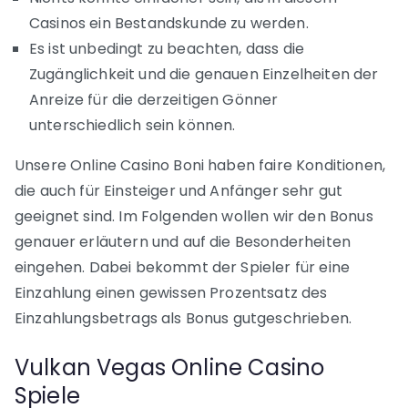
Casinos ein Bestandskunde zu werden.
Es ist unbedingt zu beachten, dass die
Zugänglichkeit und die genauen Einzelheiten der
Anreize für die derzeitigen Gönner
unterschiedlich sein können.
Unsere Online Casino Boni haben faire Konditionen,
die auch für Einsteiger und Anfänger sehr gut
geeignet sind. Im Folgenden wollen wir den Bonus
genauer erläutern und auf die Besonderheiten
eingehen. Dabei bekommt der Spieler für eine
Einzahlung einen gewissen Prozentsatz des
Einzahlungsbetrags als Bonus gutgeschrieben.
Vulkan Vegas Online Casino
Spiele