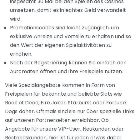
insgesamt 30 Mal bei den Spielen des Casinos
umsetzen, damit es in echtes Geld verwandelt
wird.
Promotionscodes sind leicht zugänglich, um
exklusive Anreize und Vorteile zu erhalten und so
den Wert der eigenen Spielaktivitäten zu
erhöhen.
Nach der Registrierung können Sie einfach den
Automaten öffnen und Ihre Freispiele nutzen.
Viele Spezialangebote kommen in Form von
Freispielen für bekannte und beliebte Slots wie
Book of Dead, Fire Joker, Starburst oder Fortune
Dogs daher. Oftmals sind sie nur über spezielle Links
auf unseren Partnerseiten erreichbar. Ob
Angebote für unsere VIP-User, Neukunden oder
Bestandskunden, hier ist für jeden etwas dabei.