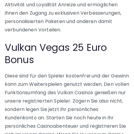
Aktivität und Loyalität Anreize und ermöglichen
ihnen den Zugang zu exklusiven Verbesserungen,
personalisierten Paketen und anderen damit
verbundenen Vorteilen.
Vulkan Vegas 25 Euro
Bonus
Diese sind für den Spieler kostenfrei und der Gewinn
kann zum Weiterspielen genutzt werden. Den vollen
Funktionsumfang des Vulkan Casinos genießen nur
unsere registrierten Spieler. Zögern Sie also nicht,
sondern legen Sie jetzt ihr persönliches
Kundenkonto an. Starten Sie noch heute in ihr
persönliches Casinoabenteuer und registrieren Sie