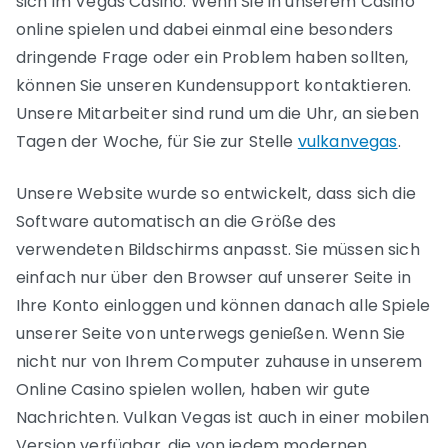
sich im Vegas Casino. Wenn Sie in unserem Casino
online spielen und dabei einmal eine besonders
dringende Frage oder ein Problem haben sollten,
können Sie unseren Kundensupport kontaktieren.
Unsere Mitarbeiter sind rund um die Uhr, an sieben
Tagen der Woche, für Sie zur Stelle
vulkanvegas
.
Unsere Website wurde so entwickelt, dass sich die
Software automatisch an die Größe des
verwendeten Bildschirms anpasst. Sie müssen sich
einfach nur über den Browser auf unserer Seite in
Ihre Konto einloggen und können danach alle Spiele
unserer Seite von unterwegs genießen. Wenn Sie
nicht nur von Ihrem Computer zuhause in unserem
Online Casino spielen wollen, haben wir gute
Nachrichten. Vulkan Vegas ist auch in einer mobilen
Version verfügbar, die von jedem modernen