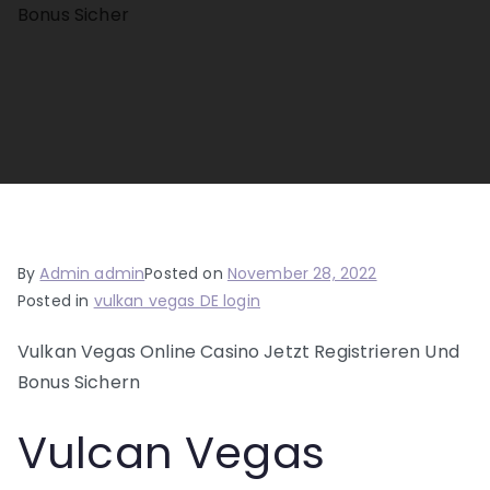
Bonus Sicher
By
Admin admin
Posted on
November 28, 2022
Posted in
vulkan vegas DE login
Vulkan Vegas Online Casino Jetzt Registrieren Und
Bonus Sichern
Vulcan Vegas