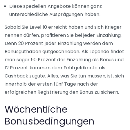
Diese speziellen Angebote können ganz
unterschiedliche Ausprägungen haben.
Sobald Sie Level 10 erreicht haben und sich Krieger
nennen dürfen, profitieren Sie bei jeder Einzahlung.
Denn 20 Prozent jeder Einzahlung werden dem
Bonusguthaben gutgeschrieben. Als Legende findet
man sogar 90 Prozent der Einzahlung als Bonus und
12 Prozent kommen dem Echtgeldkonto als
Cashback zugute. Alles, was Sie tun müssen, ist, sich
innerhalb der ersten fünf Tage nach der
erfolgreichen Registrierung den Bonus zu sichern.
Wöchentliche
Bonusbedingungen