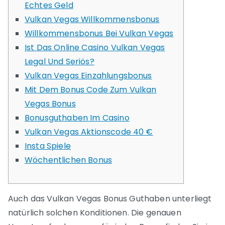
Echtes Geld
Vulkan Vegas Willkommensbonus
Willkommensbonus Bei Vulkan Vegas
Ist Das Online Casino Vulkan Vegas
Legal Und Seriös?
Vulkan Vegas Einzahlungsbonus
Mit Dem Bonus Code Zum Vulkan
Vegas Bonus
Bonusguthaben Im Casino
Vulkan Vegas Aktionscode 40 €
Insta Spiele
Wöchentlichen Bonus
Auch das Vulkan Vegas Bonus Guthaben unterliegt
natürlich solchen Konditionen. Die genauen