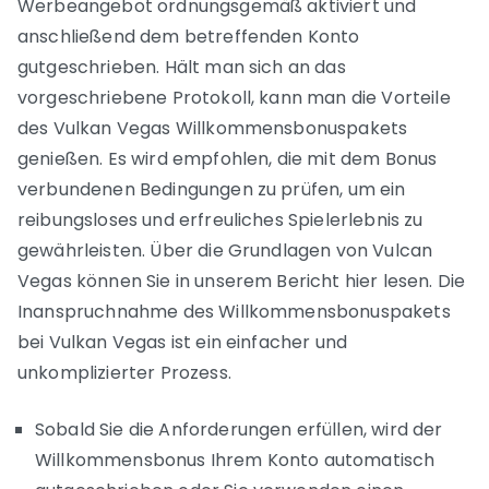
Werbeangebot ordnungsgemäß aktiviert und
anschließend dem betreffenden Konto
gutgeschrieben. Hält man sich an das
vorgeschriebene Protokoll, kann man die Vorteile
des Vulkan Vegas Willkommensbonuspakets
genießen. Es wird empfohlen, die mit dem Bonus
verbundenen Bedingungen zu prüfen, um ein
reibungsloses und erfreuliches Spielerlebnis zu
gewährleisten. Über die Grundlagen von Vulcan
Vegas können Sie in unserem Bericht hier lesen. Die
Inanspruchnahme des Willkommensbonuspakets
bei Vulkan Vegas ist ein einfacher und
unkomplizierter Prozess.
Sobald Sie die Anforderungen erfüllen, wird der
Willkommensbonus Ihrem Konto automatisch